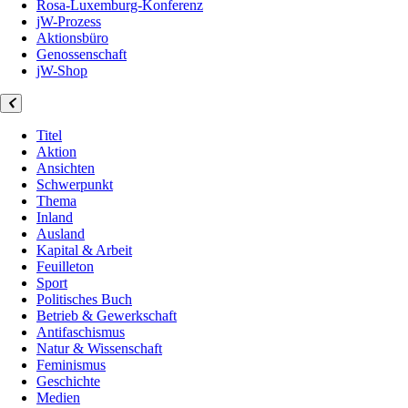
Rosa-Luxemburg-Konferenz
jW-Prozess
Aktionsbüro
Genossenschaft
jW-Shop
Titel
Aktion
Ansichten
Schwerpunkt
Thema
Inland
Ausland
Kapital & Arbeit
Feuilleton
Sport
Politisches Buch
Betrieb & Gewerkschaft
Antifaschismus
Natur & Wissenschaft
Feminismus
Geschichte
Medien