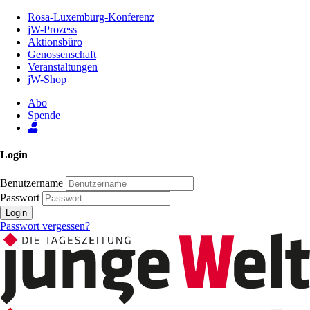
Zum
Rosa-Luxemburg-Konferenz
Inhalt
jW-Prozess
der
Aktionsbüro
Seite
Genossenschaft
Veranstaltungen
jW-Shop
Abo
Spende
Login
Benutzername
Passwort
Login
Passwort vergessen?