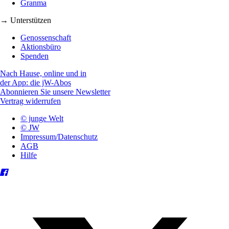
Granma
→ Unterstützen
Genossenschaft
Aktionsbüro
Spenden
Nach Hause, online und in
der App: die jW-Abos
Abonnieren Sie unsere Newsletter
Vertrag widerrufen
© junge Welt
© JW
Impressum/Datenschutz
AGB
Hilfe