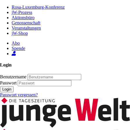
Zum
Rosa-Luxemburg-Konferenz
Inhalt
jW-Prozess
der
Aktionsbüro
Seite
Genossenschaft
Veranstaltungen
jW-Shop
Abo
Spende
Login
Benutzername
Passwort
Login
Passwort vergessen?