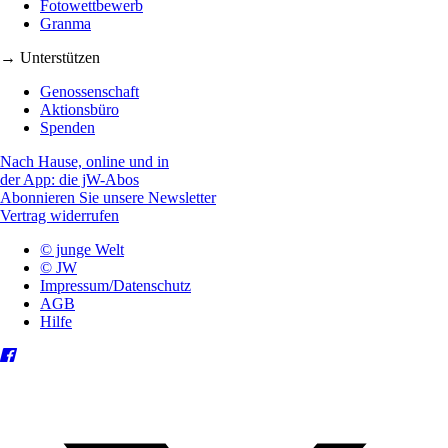
Fotowettbewerb
Granma
→ Unterstützen
Genossenschaft
Aktionsbüro
Spenden
Nach Hause, online und in
der App: die jW-Abos
Abonnieren Sie unsere Newsletter
Vertrag widerrufen
© junge Welt
© JW
Impressum/Datenschutz
AGB
Hilfe