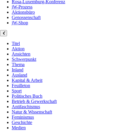
Rosa-Luxemburg-Konferenz
jW-Prozess
Aktionsbüro
Genossenschaft
jW-Shop
Titel
Aktion
Ansichten
Schwerpunkt
Thema
Inland
Ausland
Kapital & Arbeit
Feuilleton
Sport
Politisches Buch
Betrieb & Gewerkschaft
Antifaschismus
Natur & Wissenschaft
Feminismus
Geschichte
Medien