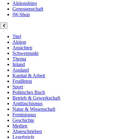
Aktionsbüro
Genossenschaft
jW-Shop
Titel
Aktion
Ansichten
Schwerpunkt
Thema
Inland
Ausland
Kapital & Arbeit
Feuilleton
Sport
Politisches Buch
Betrieb & Gewerkschaft
Antifaschismus
Natur & Wissenschaft
Feminismus
Geschichte
Medien
Abgeschrieben
Leserbriefe