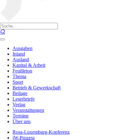
Ausgaben
Inland
Ausland
Kapital & Arbeit
Feuilleton
Thema
Sport
Betrieb & Gewerkschaft
Beilage
Leserbriefe
Verlag
Veranstaltungen
Termine
Über uns
Rosa-Luxemburg-Konferenz
jW-Prozess