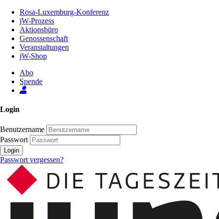
Zum
Rosa-Luxemburg-Konferenz
Inhalt
jW-Prozess
der
Aktionsbüro
Seite
Genossenschaft
Veranstaltungen
jW-Shop
Abo
Spende
Login
Benutzername
Passwort
Login
Passwort vergessen?