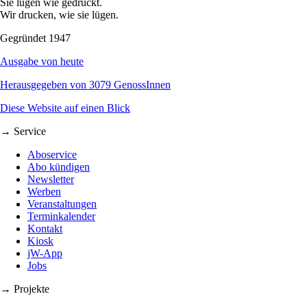
Sie lügen wie gedruckt.
Wir drucken, wie sie lügen.
Gegründet 1947
Ausgabe von heute
Herausgegeben von 3079 GenossInnen
Diese Website auf einen Blick
→ Service
Aboservice
Abo kündigen
Newsletter
Werben
Veranstaltungen
Terminkalender
Kontakt
Kiosk
jW-App
Jobs
→ Projekte