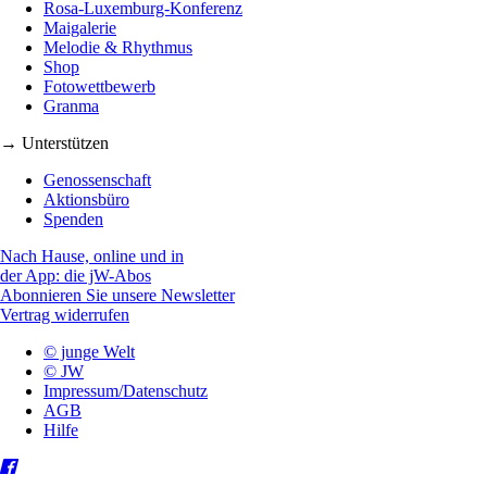
Rosa-Luxemburg-Konferenz
Maigalerie
Melodie & Rhythmus
Shop
Fotowettbewerb
Granma
→ Unterstützen
Genossenschaft
Aktionsbüro
Spenden
Nach Hause, online und in
der App: die jW-Abos
Abonnieren Sie unsere Newsletter
Vertrag widerrufen
© junge Welt
© JW
Impressum/Datenschutz
AGB
Hilfe