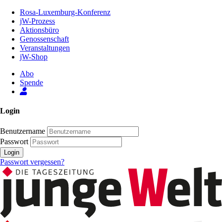
Zum
Rosa-Luxemburg-Konferenz
Inhalt
jW-Prozess
der
Aktionsbüro
Seite
Genossenschaft
Veranstaltungen
jW-Shop
Abo
Spende
Login
Benutzername
Passwort
Login
Passwort vergessen?