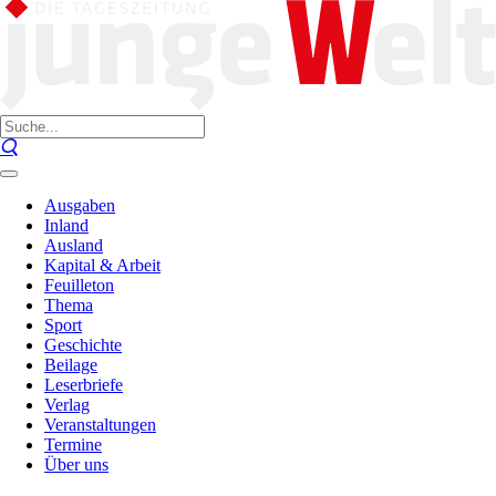
Ausgaben
Inland
Ausland
Kapital & Arbeit
Feuilleton
Thema
Sport
Geschichte
Beilage
Leserbriefe
Verlag
Veranstaltungen
Termine
Über uns