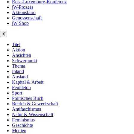
Rosa-Luxemburg-Konferenz
jW-Prozess
Aktionsbüro
Genossenschaft
jW-Shop
Titel
Aktion
Ansichten
Schwerpunkt
Thema
Inland
Ausland
Kapital & Arbeit
Feuilleton
Sport
Politisches Buch
Betrieb & Gewerkschaft
Antifaschismus
Natur & Wissenschaft
Feminismus
Geschichte
Medien