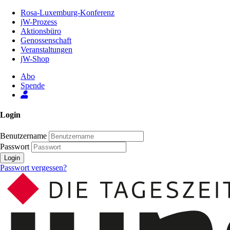
Zum
Rosa-Luxemburg-Konferenz
Inhalt
jW-Prozess
der
Aktionsbüro
Seite
Genossenschaft
Veranstaltungen
jW-Shop
Abo
Spende
Login
Benutzername
Passwort
Login
Passwort vergessen?