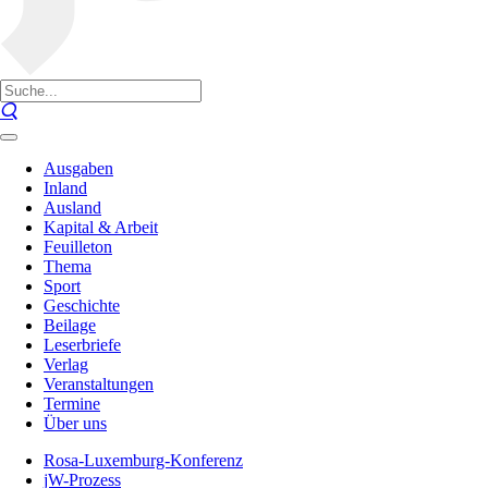
Ausgaben
Inland
Ausland
Kapital & Arbeit
Feuilleton
Thema
Sport
Geschichte
Beilage
Leserbriefe
Verlag
Veranstaltungen
Termine
Über uns
Rosa-Luxemburg-Konferenz
jW-Prozess