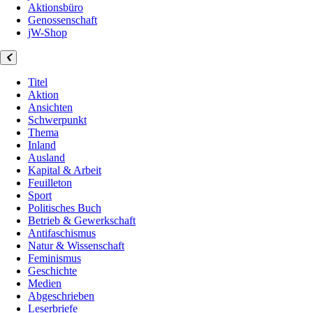
Aktionsbüro
Genossenschaft
jW-Shop
Titel
Aktion
Ansichten
Schwerpunkt
Thema
Inland
Ausland
Kapital & Arbeit
Feuilleton
Sport
Politisches Buch
Betrieb & Gewerkschaft
Antifaschismus
Natur & Wissenschaft
Feminismus
Geschichte
Medien
Abgeschrieben
Leserbriefe