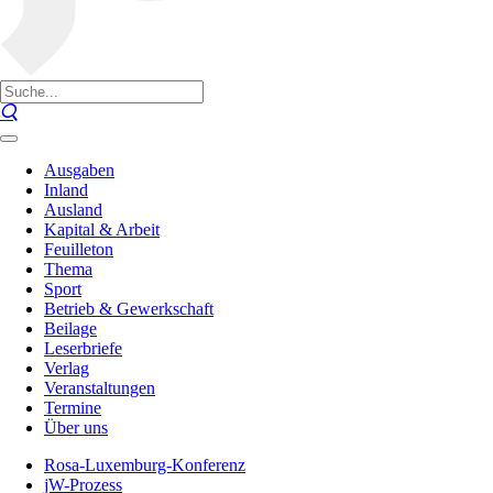
Ausgaben
Inland
Ausland
Kapital & Arbeit
Feuilleton
Thema
Sport
Betrieb & Gewerkschaft
Beilage
Leserbriefe
Verlag
Veranstaltungen
Termine
Über uns
Rosa-Luxemburg-Konferenz
jW-Prozess