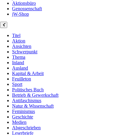
Aktionsbüro
Genossenschaft
jW-Shop
Titel
Aktion
Ansichten
Schwerpunkt
Thema
Inland
Ausland
Kapital & Arbeit
Feuilleton
Sport
Politisches Buch
Betrieb & Gewerkschaft
Antifaschismus
Natur & Wissenschaft
Feminismus
Geschichte
Medien
Abgeschrieben
Leserbriefe