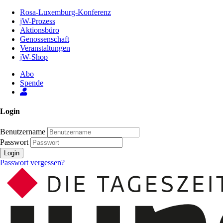
Zum
Rosa-Luxemburg-Konferenz
Inhalt
jW-Prozess
der
Aktionsbüro
Seite
Genossenschaft
Veranstaltungen
jW-Shop
Abo
Spende
Login
Benutzername
Passwort
Login
Passwort vergessen?