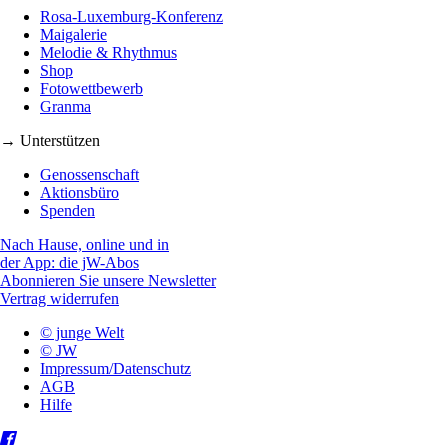
Rosa-Luxemburg-Konferenz
Maigalerie
Melodie & Rhythmus
Shop
Fotowettbewerb
Granma
→ Unterstützen
Genossenschaft
Aktionsbüro
Spenden
Nach Hause, online und in
der App: die jW-Abos
Abonnieren Sie unsere Newsletter
Vertrag widerrufen
© junge Welt
© JW
Impressum/Datenschutz
AGB
Hilfe