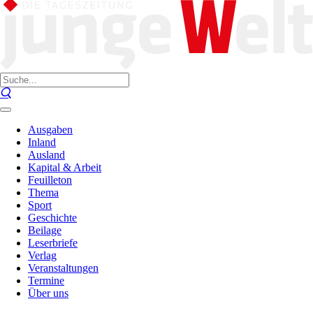
Ausgaben
Inland
Ausland
Kapital & Arbeit
Feuilleton
Thema
Sport
Geschichte
Beilage
Leserbriefe
Verlag
Veranstaltungen
Termine
Über uns