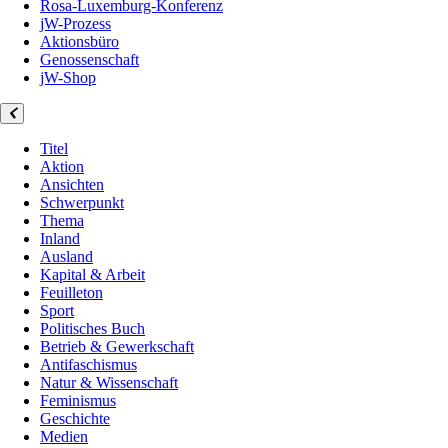
Rosa-Luxemburg-Konferenz
jW-Prozess
Aktionsbüro
Genossenschaft
jW-Shop
Titel
Aktion
Ansichten
Schwerpunkt
Thema
Inland
Ausland
Kapital & Arbeit
Feuilleton
Sport
Politisches Buch
Betrieb & Gewerkschaft
Antifaschismus
Natur & Wissenschaft
Feminismus
Geschichte
Medien