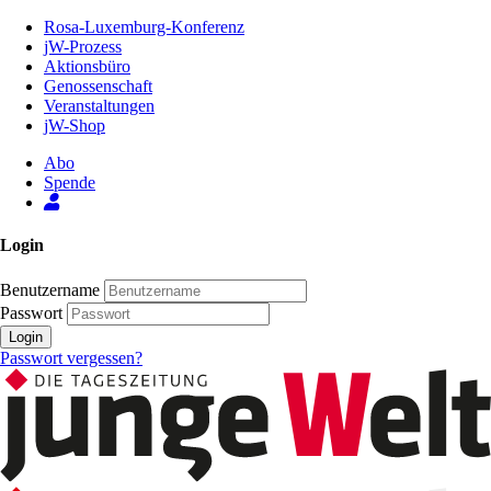
Zum
Rosa-Luxemburg-Konferenz
Inhalt
jW-Prozess
der
Aktionsbüro
Seite
Genossenschaft
Veranstaltungen
jW-Shop
Abo
Spende
Login
Benutzername
Passwort
Login
Passwort vergessen?