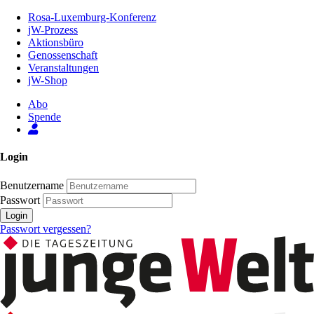
Zum
Rosa-Luxemburg-Konferenz
Inhalt
jW-Prozess
der
Aktionsbüro
Seite
Genossenschaft
Veranstaltungen
jW-Shop
Abo
Spende
Login
Benutzername
Passwort
Login
Passwort vergessen?