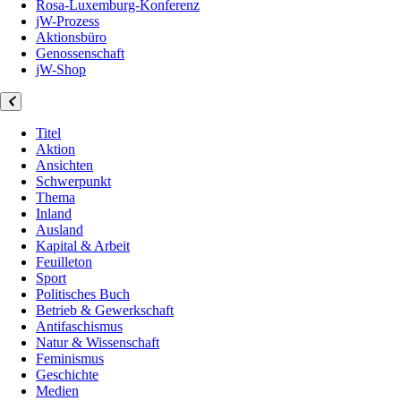
Rosa-Luxemburg-Konferenz
jW-Prozess
Aktionsbüro
Genossenschaft
jW-Shop
Titel
Aktion
Ansichten
Schwerpunkt
Thema
Inland
Ausland
Kapital & Arbeit
Feuilleton
Sport
Politisches Buch
Betrieb & Gewerkschaft
Antifaschismus
Natur & Wissenschaft
Feminismus
Geschichte
Medien