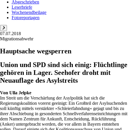
Abgeschrieben
Leserbriefe
Wochenendbeilage
Fotoreportagen
07.07.2018
Migrationsabwehr
Hauptsache wegsperren
Union und SPD sind sich einig: Flüchtlinge
gehören in Lager. Seehofer droht mit
Neuauflage des Asylstreits
Von
Ulla Jelpke
Im Streit um die Verschärfung der Asylpolitik hat sich die
Regierungskoalition vorerst geeinigt: Ein Großteil der Asylsuchenden
soll künftig mittels verstärkter »Schleierfahndung« gejagt und bis zu
ihrer Abschiebung in gesonderten Schnellverfahrenseinrichtungen mit
dem Namen Zentrum für Ankunft, Entscheidung, Rückführung
(Anker) untergebracht werden, die vor allem in Bayern entstehen
sollen. Darauf einigte sich der Koalitionsausschuss von Union und