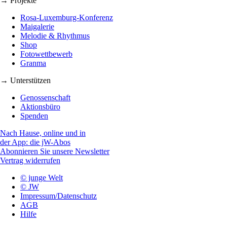
→ Projekte
Rosa-Luxemburg-Konferenz
Maigalerie
Melodie & Rhythmus
Shop
Fotowettbewerb
Granma
→ Unterstützen
Genossenschaft
Aktionsbüro
Spenden
Nach Hause, online und in
der App: die jW-Abos
Abonnieren Sie unsere Newsletter
Vertrag widerrufen
© junge Welt
© JW
Impressum/Datenschutz
AGB
Hilfe