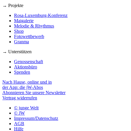
→ Projekte
Rosa-Luxemburg-Konferenz
Maigalerie
Melodie & Rhythmus
Shop
Fotowettbewerb
Granma
→ Unterstützen
Genossenschaft
Aktionsbüro
Spenden
Nach Hause, online und in
der App: die jW-Abos
Abonnieren Sie unsere Newsletter
Vertrag widerrufen
© junge Welt
© JW
Impressum/Datenschutz
AGB
Hilfe