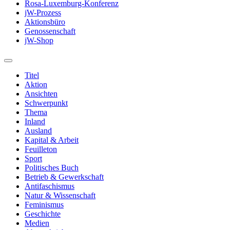
Rosa-Luxemburg-Konferenz
jW-Prozess
Aktionsbüro
Genossenschaft
jW-Shop
Titel
Aktion
Ansichten
Schwerpunkt
Thema
Inland
Ausland
Kapital & Arbeit
Feuilleton
Sport
Politisches Buch
Betrieb & Gewerkschaft
Antifaschismus
Natur & Wissenschaft
Feminismus
Geschichte
Medien