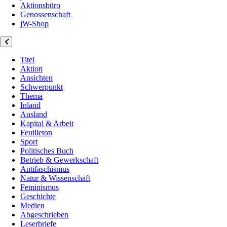
Aktionsbüro
Genossenschaft
jW-Shop
Titel
Aktion
Ansichten
Schwerpunkt
Thema
Inland
Ausland
Kapital & Arbeit
Feuilleton
Sport
Politisches Buch
Betrieb & Gewerkschaft
Antifaschismus
Natur & Wissenschaft
Feminismus
Geschichte
Medien
Abgeschrieben
Leserbriefe