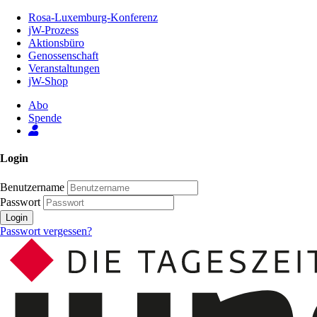
Zum
Rosa-Luxemburg-Konferenz
Inhalt
jW-Prozess
der
Aktionsbüro
Seite
Genossenschaft
Veranstaltungen
jW-Shop
Abo
Spende
Login
Benutzername
Passwort
Login
Passwort vergessen?