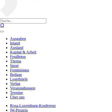
Ausgaben
Inland
Ausland
Kapital & Arbeit
Feuilleton
Thema
Sport
Feminismus
Beilage
Leserbriefe
Verlag
Veranstaltungen
Termine
Über uns
Rosa-Luxemburg-Konferenz
jW-Prozess