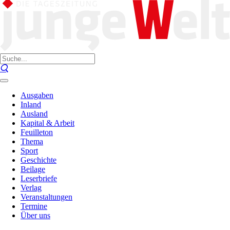
Ausgaben
Inland
Ausland
Kapital & Arbeit
Feuilleton
Thema
Sport
Geschichte
Beilage
Leserbriefe
Verlag
Veranstaltungen
Termine
Über uns