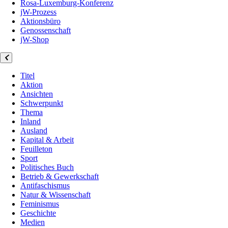
Rosa-Luxemburg-Konferenz
jW-Prozess
Aktionsbüro
Genossenschaft
jW-Shop
Titel
Aktion
Ansichten
Schwerpunkt
Thema
Inland
Ausland
Kapital & Arbeit
Feuilleton
Sport
Politisches Buch
Betrieb & Gewerkschaft
Antifaschismus
Natur & Wissenschaft
Feminismus
Geschichte
Medien