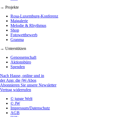
→ Projekte
Rosa-Luxemburg-Konferenz
Maigalerie
Melodie & Rhythmus
Shop
Fotowettbewerb
Granma
→ Unterstützen
Genossenschaft
Aktionsbüro
Spenden
Nach Hause, online und in
der App: die jW-Abos
Abonnieren Sie unsere Newsletter
Vertrag widerrufen
© junge Welt
© JW
Impressum/Datenschutz
AGB