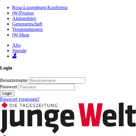
Zum
Rosa-Luxemburg-Konferenz
Inhalt
jW-Prozess
der
Aktionsbüro
Seite
Genossenschaft
Veranstaltungen
jW-Shop
Abo
Spende
Login
Benutzername
Passwort
Login
Passwort vergessen?