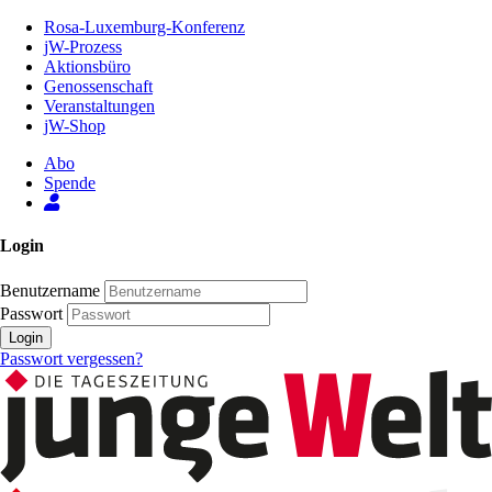
Zum
Rosa-Luxemburg-Konferenz
Inhalt
jW-Prozess
der
Aktionsbüro
Seite
Genossenschaft
Veranstaltungen
jW-Shop
Abo
Spende
Login
Benutzername
Passwort
Login
Passwort vergessen?