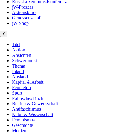
Rosa-Luxemburg-Konferenz
jW-Prozess
Aktionsbüro
Genossenschaft
jW-Shop
Titel
Aktion
Ansichten
Schwerpunkt
Thema
Inland
Ausland
Kapital & Arbeit
Feuilleton
Sport
Politisches Buch
Betrieb & Gewerkschaft
Antifaschismus
Natur & Wissenschaft
Feminismus
Geschichte
Medien