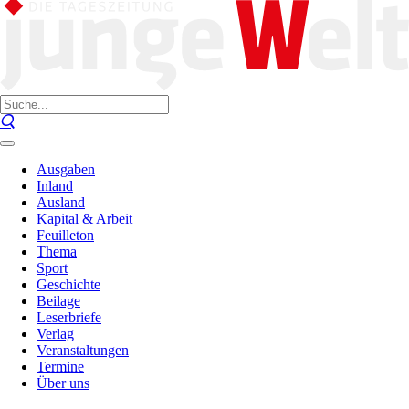
Ausgaben
Inland
Ausland
Kapital & Arbeit
Feuilleton
Thema
Sport
Geschichte
Beilage
Leserbriefe
Verlag
Veranstaltungen
Termine
Über uns