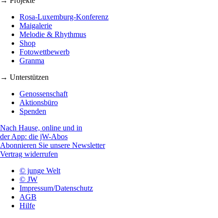
→ Projekte
Rosa-Luxemburg-Konferenz
Maigalerie
Melodie & Rhythmus
Shop
Fotowettbewerb
Granma
→ Unterstützen
Genossenschaft
Aktionsbüro
Spenden
Nach Hause, online und in
der App: die jW-Abos
Abonnieren Sie unsere Newsletter
Vertrag widerrufen
© junge Welt
© JW
Impressum/Datenschutz
AGB
Hilfe