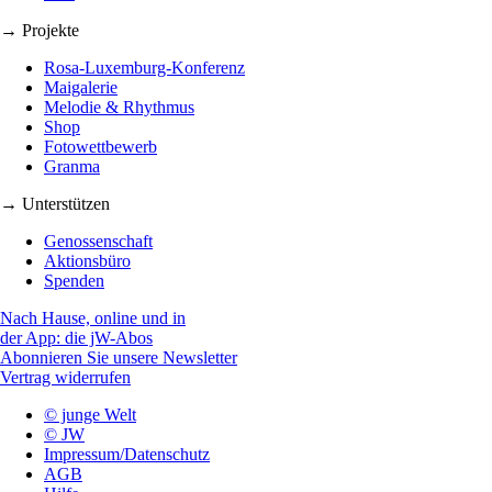
→ Projekte
Rosa-Luxemburg-Konferenz
Maigalerie
Melodie & Rhythmus
Shop
Fotowettbewerb
Granma
→ Unterstützen
Genossenschaft
Aktionsbüro
Spenden
Nach Hause, online und in
der App: die jW-Abos
Abonnieren Sie unsere Newsletter
Vertrag widerrufen
© junge Welt
© JW
Impressum/Datenschutz
AGB