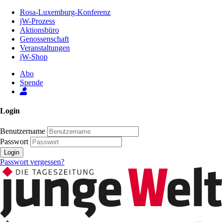
Zum
Rosa-Luxemburg-Konferenz
Inhalt
jW-Prozess
der
Aktionsbüro
Seite
Genossenschaft
Veranstaltungen
jW-Shop
Abo
Spende
Login
Benutzername
Passwort
Login
Passwort vergessen?