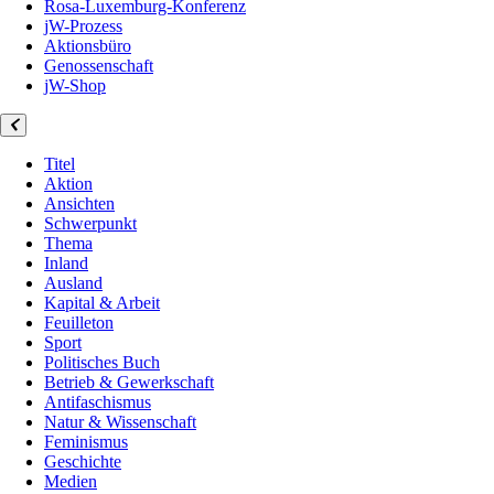
Rosa-Luxemburg-Konferenz
jW-Prozess
Aktionsbüro
Genossenschaft
jW-Shop
Titel
Aktion
Ansichten
Schwerpunkt
Thema
Inland
Ausland
Kapital & Arbeit
Feuilleton
Sport
Politisches Buch
Betrieb & Gewerkschaft
Antifaschismus
Natur & Wissenschaft
Feminismus
Geschichte
Medien