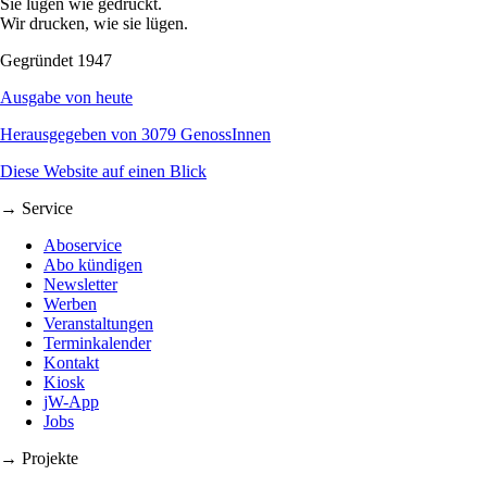
Sie lügen wie gedruckt.
Wir drucken, wie sie lügen.
Gegründet 1947
Ausgabe von heute
Herausgegeben von 3079 GenossInnen
Diese Website auf einen Blick
→ Service
Aboservice
Abo kündigen
Newsletter
Werben
Veranstaltungen
Terminkalender
Kontakt
Kiosk
jW-App
Jobs
→ Projekte