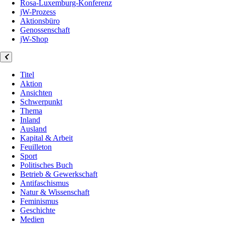
Rosa-Luxemburg-Konferenz
jW-Prozess
Aktionsbüro
Genossenschaft
jW-Shop
Titel
Aktion
Ansichten
Schwerpunkt
Thema
Inland
Ausland
Kapital & Arbeit
Feuilleton
Sport
Politisches Buch
Betrieb & Gewerkschaft
Antifaschismus
Natur & Wissenschaft
Feminismus
Geschichte
Medien