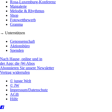
Rosa-Luxemburg-Konferenz
Maigalerie
Melodie & Rhythmus
Shop
Fotowettbewerb
Granma
→ Unterstützen
Genossenschaft
Aktionsbüro
Spenden
Nach Hause, online und in
der App: die jW-Abos
Abonnieren Sie unsere Newsletter
Vertrag widerrufen
© junge Welt
© JW
Impressum/Datenschutz
AGB
Hilfe