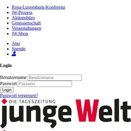
Zum
Rosa-Luxemburg-Konferenz
Inhalt
jW-Prozess
der
Aktionsbüro
Seite
Genossenschaft
Veranstaltungen
jW-Shop
Abo
Spende
Login
Benutzername
Passwort
Login
Passwort vergessen?