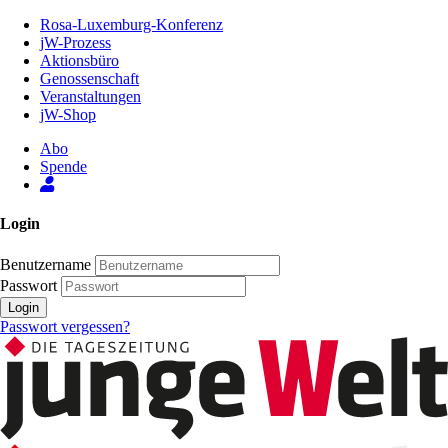
Zum
Rosa-Luxemburg-Konferenz
Inhalt
jW-Prozess
der
Aktionsbüro
Seite
Genossenschaft
Veranstaltungen
jW-Shop
Abo
Spende
Login
Benutzername
Passwort
Login
Passwort vergessen?