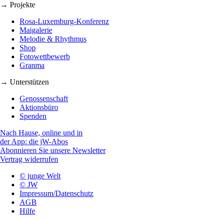
→ Projekte
Rosa-Luxemburg-Konferenz
Maigalerie
Melodie & Rhythmus
Shop
Fotowettbewerb
Granma
→ Unterstützen
Genossenschaft
Aktionsbüro
Spenden
Nach Hause, online und in
der App: die jW-Abos
Abonnieren Sie unsere Newsletter
Vertrag widerrufen
© junge Welt
© JW
Impressum/Datenschutz
AGB
Hilfe