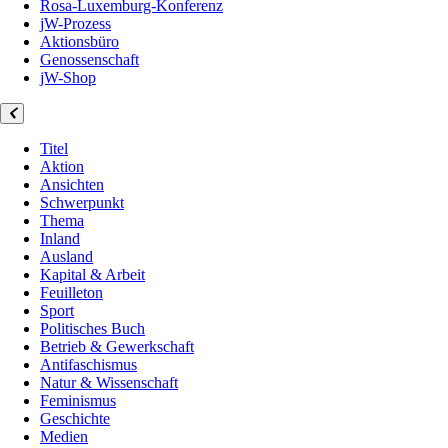
Rosa-Luxemburg-Konferenz
jW-Prozess
Aktionsbüro
Genossenschaft
jW-Shop
Titel
Aktion
Ansichten
Schwerpunkt
Thema
Inland
Ausland
Kapital & Arbeit
Feuilleton
Sport
Politisches Buch
Betrieb & Gewerkschaft
Antifaschismus
Natur & Wissenschaft
Feminismus
Geschichte
Medien