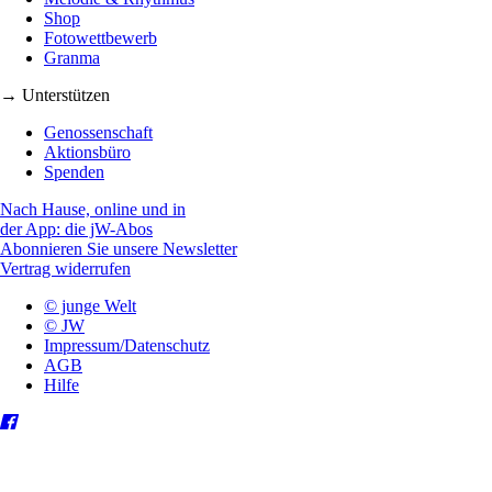
Shop
Fotowettbewerb
Granma
→ Unterstützen
Genossenschaft
Aktionsbüro
Spenden
Nach Hause, online und in
der App: die jW-Abos
Abonnieren Sie unsere Newsletter
Vertrag widerrufen
© junge Welt
© JW
Impressum/Datenschutz
AGB
Hilfe