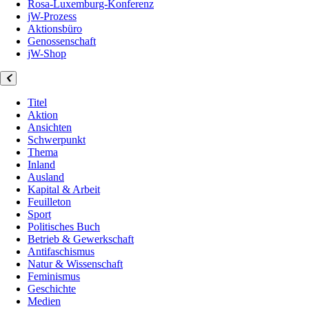
Rosa-Luxemburg-Konferenz
jW-Prozess
Aktionsbüro
Genossenschaft
jW-Shop
Titel
Aktion
Ansichten
Schwerpunkt
Thema
Inland
Ausland
Kapital & Arbeit
Feuilleton
Sport
Politisches Buch
Betrieb & Gewerkschaft
Antifaschismus
Natur & Wissenschaft
Feminismus
Geschichte
Medien