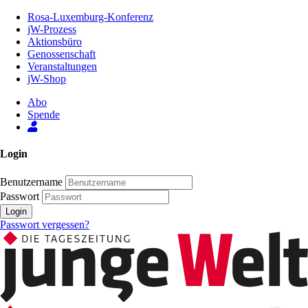
Zum
Rosa-Luxemburg-Konferenz
Inhalt
jW-Prozess
der
Aktionsbüro
Seite
Genossenschaft
Veranstaltungen
jW-Shop
Abo
Spende
Login
Benutzername
Passwort
Login
Passwort vergessen?