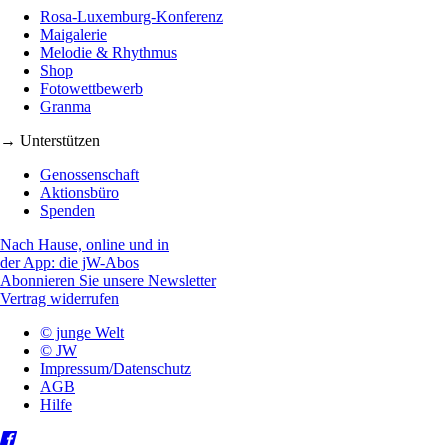
Rosa-Luxemburg-Konferenz
Maigalerie
Melodie & Rhythmus
Shop
Fotowettbewerb
Granma
→ Unterstützen
Genossenschaft
Aktionsbüro
Spenden
Nach Hause, online und in
der App: die jW-Abos
Abonnieren Sie unsere Newsletter
Vertrag widerrufen
© junge Welt
© JW
Impressum/Datenschutz
AGB
Hilfe