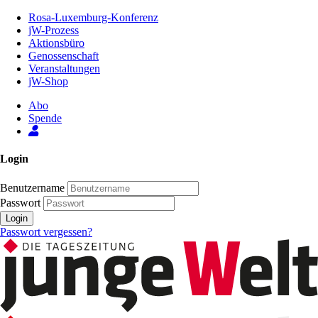
Zum
Rosa-Luxemburg-Konferenz
Inhalt
jW-Prozess
der
Aktionsbüro
Seite
Genossenschaft
Veranstaltungen
jW-Shop
Abo
Spende
Login
Benutzername
Passwort
Login
Passwort vergessen?