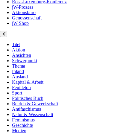
Rosa-Luxemburg-Konferenz
jW-Prozess
Aktionsbüro
Genossenschaft
jW-Shop
Titel
Aktion
Ansichten
Schwerpunkt
Thema
Inland
Ausland
Kapital & Arbeit
Feuilleton
Sport
Politisches Buch
Betrieb & Gewerkschaft
Antifaschismus
Natur & Wissenschaft
Feminismus
Geschichte
Medien