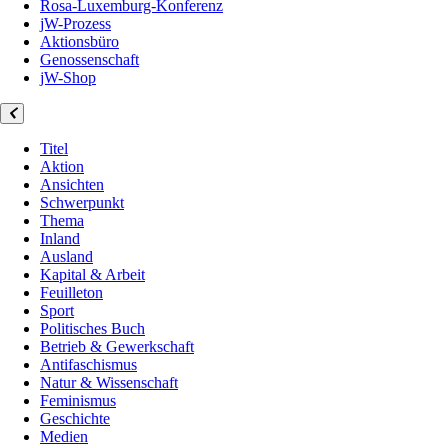
Rosa-Luxemburg-Konferenz
jW-Prozess
Aktionsbüro
Genossenschaft
jW-Shop
Titel
Aktion
Ansichten
Schwerpunkt
Thema
Inland
Ausland
Kapital & Arbeit
Feuilleton
Sport
Politisches Buch
Betrieb & Gewerkschaft
Antifaschismus
Natur & Wissenschaft
Feminismus
Geschichte
Medien