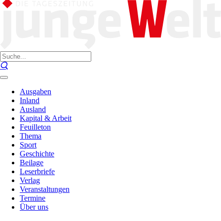
Ausgaben
Inland
Ausland
Kapital & Arbeit
Feuilleton
Thema
Sport
Geschichte
Beilage
Leserbriefe
Verlag
Veranstaltungen
Termine
Über uns