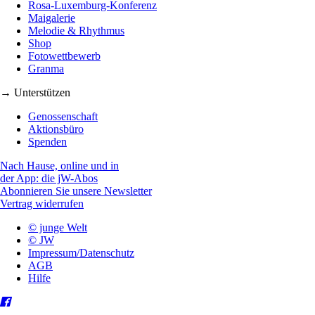
Rosa-Luxemburg-Konferenz
Maigalerie
Melodie & Rhythmus
Shop
Fotowettbewerb
Granma
→ Unterstützen
Genossenschaft
Aktionsbüro
Spenden
Nach Hause, online und in
der App: die jW-Abos
Abonnieren Sie unsere Newsletter
Vertrag widerrufen
© junge Welt
© JW
Impressum/Datenschutz
AGB
Hilfe