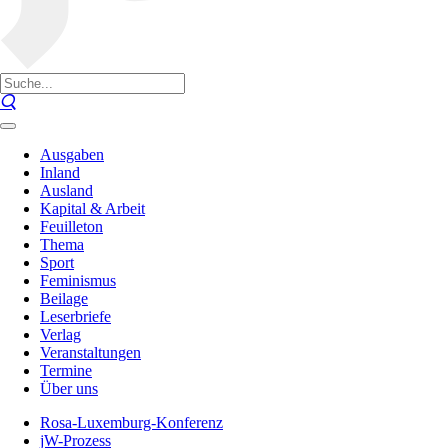
Ausgaben
Inland
Ausland
Kapital & Arbeit
Feuilleton
Thema
Sport
Feminismus
Beilage
Leserbriefe
Verlag
Veranstaltungen
Termine
Über uns
Rosa-Luxemburg-Konferenz
jW-Prozess