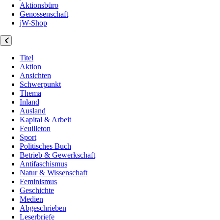
Aktionsbüro
Genossenschaft
jW-Shop
Titel
Aktion
Ansichten
Schwerpunkt
Thema
Inland
Ausland
Kapital & Arbeit
Feuilleton
Sport
Politisches Buch
Betrieb & Gewerkschaft
Antifaschismus
Natur & Wissenschaft
Feminismus
Geschichte
Medien
Abgeschrieben
Leserbriefe