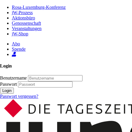
Zum
Rosa-Luxemburg-Konferenz
Inhalt
jW-Prozess
der
Aktionsbüro
Seite
Genossenschaft
Veranstaltungen
jW-Shop
Abo
Spende
Login
Benutzername
Passwort
Login
Passwort vergessen?