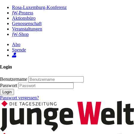
Zum
Rosa-Luxemburg-Konferenz
Inhalt
jW-Prozess
der
Aktionsbüro
Seite
Genossenschaft
Veranstaltungen
jW-Shop
Abo
Spende
Login
Benutzername
Passwort
Login
Passwort vergessen?