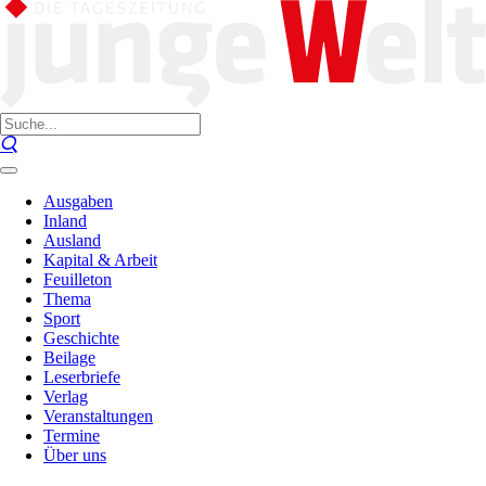
Ausgaben
Inland
Ausland
Kapital & Arbeit
Feuilleton
Thema
Sport
Geschichte
Beilage
Leserbriefe
Verlag
Veranstaltungen
Termine
Über uns