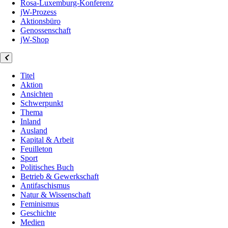
Rosa-Luxemburg-Konferenz
jW-Prozess
Aktionsbüro
Genossenschaft
jW-Shop
Titel
Aktion
Ansichten
Schwerpunkt
Thema
Inland
Ausland
Kapital & Arbeit
Feuilleton
Sport
Politisches Buch
Betrieb & Gewerkschaft
Antifaschismus
Natur & Wissenschaft
Feminismus
Geschichte
Medien