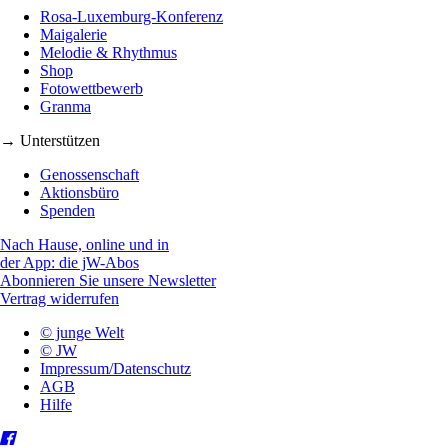
Rosa-Luxemburg-Konferenz
Maigalerie
Melodie & Rhythmus
Shop
Fotowettbewerb
Granma
→ Unterstützen
Genossenschaft
Aktionsbüro
Spenden
Nach Hause, online und in
der App: die jW-Abos
Abonnieren Sie unsere Newsletter
Vertrag widerrufen
© junge Welt
© JW
Impressum/Datenschutz
AGB
Hilfe