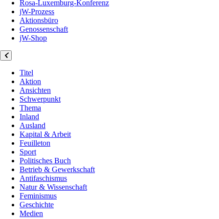
Rosa-Luxemburg-Konferenz
jW-Prozess
Aktionsbüro
Genossenschaft
jW-Shop
Titel
Aktion
Ansichten
Schwerpunkt
Thema
Inland
Ausland
Kapital & Arbeit
Feuilleton
Sport
Politisches Buch
Betrieb & Gewerkschaft
Antifaschismus
Natur & Wissenschaft
Feminismus
Geschichte
Medien