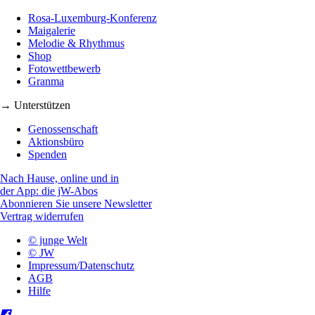
Rosa-Luxemburg-Konferenz
Maigalerie
Melodie & Rhythmus
Shop
Fotowettbewerb
Granma
→ Unterstützen
Genossenschaft
Aktionsbüro
Spenden
Nach Hause, online und in
der App: die jW-Abos
Abonnieren Sie unsere Newsletter
Vertrag widerrufen
© junge Welt
© JW
Impressum/Datenschutz
AGB
Hilfe