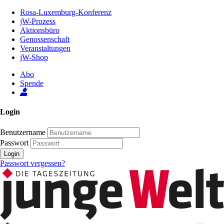
Zum
Rosa-Luxemburg-Konferenz
Inhalt
jW-Prozess
der
Aktionsbüro
Seite
Genossenschaft
Veranstaltungen
jW-Shop
Abo
Spende
Login
Benutzername
Passwort
Login
Passwort vergessen?