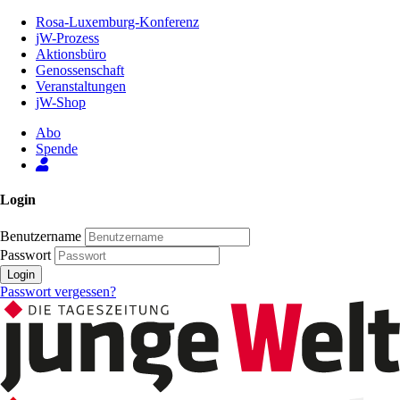
Zum
Rosa-Luxemburg-Konferenz
Inhalt
jW-Prozess
der
Aktionsbüro
Seite
Genossenschaft
Veranstaltungen
jW-Shop
Abo
Spende
Login
Benutzername
Passwort
Login
Passwort vergessen?