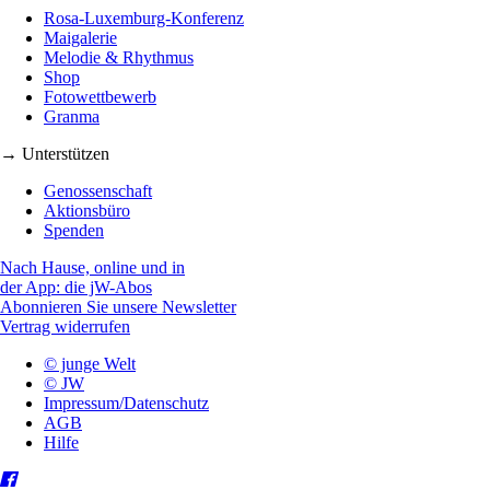
Rosa-Luxemburg-Konferenz
Maigalerie
Melodie & Rhythmus
Shop
Fotowettbewerb
Granma
→ Unterstützen
Genossenschaft
Aktionsbüro
Spenden
Nach Hause, online und in
der App: die jW-Abos
Abonnieren Sie unsere Newsletter
Vertrag widerrufen
© junge Welt
© JW
Impressum/Datenschutz
AGB
Hilfe