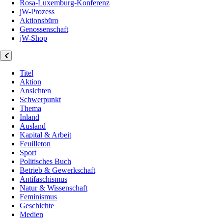
Rosa-Luxemburg-Konferenz
jW-Prozess
Aktionsbüro
Genossenschaft
jW-Shop
Titel
Aktion
Ansichten
Schwerpunkt
Thema
Inland
Ausland
Kapital & Arbeit
Feuilleton
Sport
Politisches Buch
Betrieb & Gewerkschaft
Antifaschismus
Natur & Wissenschaft
Feminismus
Geschichte
Medien