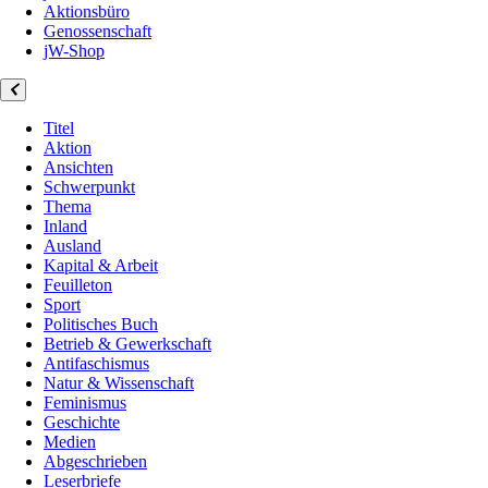
Aktionsbüro
Genossenschaft
jW-Shop
Titel
Aktion
Ansichten
Schwerpunkt
Thema
Inland
Ausland
Kapital & Arbeit
Feuilleton
Sport
Politisches Buch
Betrieb & Gewerkschaft
Antifaschismus
Natur & Wissenschaft
Feminismus
Geschichte
Medien
Abgeschrieben
Leserbriefe