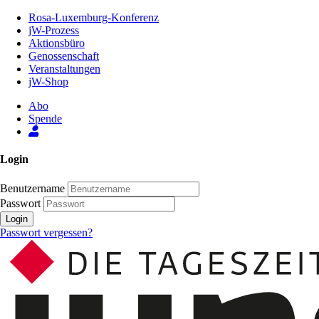
Zum
Rosa-Luxemburg-Konferenz
Inhalt
jW-Prozess
der
Aktionsbüro
Seite
Genossenschaft
Veranstaltungen
jW-Shop
Abo
Spende
Login
Benutzername
Passwort
Login
Passwort vergessen?