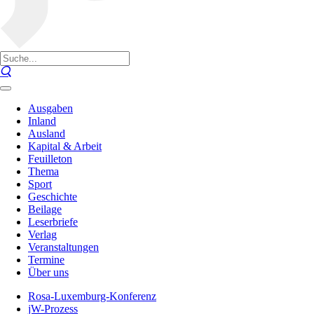
Ausgaben
Inland
Ausland
Kapital & Arbeit
Feuilleton
Thema
Sport
Geschichte
Beilage
Leserbriefe
Verlag
Veranstaltungen
Termine
Über uns
Rosa-Luxemburg-Konferenz
jW-Prozess