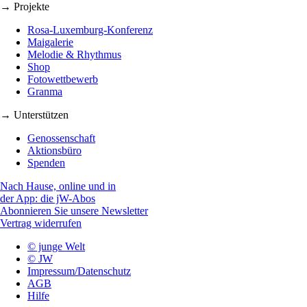
→ Projekte
Rosa-Luxemburg-Konferenz
Maigalerie
Melodie & Rhythmus
Shop
Fotowettbewerb
Granma
→ Unterstützen
Genossenschaft
Aktionsbüro
Spenden
Nach Hause, online und in
der App: die jW-Abos
Abonnieren Sie unsere Newsletter
Vertrag widerrufen
© junge Welt
© JW
Impressum/Datenschutz
AGB
Hilfe