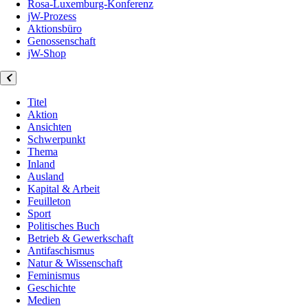
Rosa-Luxemburg-Konferenz
jW-Prozess
Aktionsbüro
Genossenschaft
jW-Shop
Titel
Aktion
Ansichten
Schwerpunkt
Thema
Inland
Ausland
Kapital & Arbeit
Feuilleton
Sport
Politisches Buch
Betrieb & Gewerkschaft
Antifaschismus
Natur & Wissenschaft
Feminismus
Geschichte
Medien