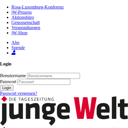
Zum
Rosa-Luxemburg-Konferenz
Inhalt
jW-Prozess
der
Aktionsbüro
Seite
Genossenschaft
Veranstaltungen
jW-Shop
Abo
Spende
Login
Benutzername
Passwort
Login
Passwort vergessen?