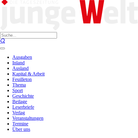
Ausgaben
Inland
Ausland
Kapital & Arbeit
Feuilleton
Thema
Sport
Geschichte
Beilage
Leserbriefe
Verlag
Veranstaltungen
Termine
Über uns