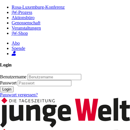
Zum
Rosa-Luxemburg-Konferenz
Inhalt
jW-Prozess
der
Aktionsbüro
Seite
Genossenschaft
Veranstaltungen
jW-Shop
Abo
Spende
Login
Benutzername
Passwort
Login
Passwort vergessen?