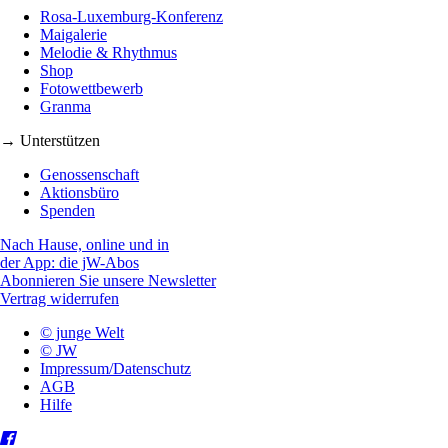
Rosa-Luxemburg-Konferenz
Maigalerie
Melodie & Rhythmus
Shop
Fotowettbewerb
Granma
→ Unterstützen
Genossenschaft
Aktionsbüro
Spenden
Nach Hause, online und in
der App: die jW-Abos
Abonnieren Sie unsere Newsletter
Vertrag widerrufen
© junge Welt
© JW
Impressum/Datenschutz
AGB
Hilfe