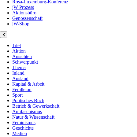
Rosa-Luxemburg-Konferenz
jW-Prozess
Aktionsbüro
Genossenschaft
jW-Shop
Titel
Aktion
Ansichten
Schwerpunkt
Thema
Inland
Ausland
Kapital & Arbeit
Feuilleton
Sport
Politisches Buch
Betrieb & Gewerkschaft
Antifaschismus
Natur & Wissenschaft
Feminismus
Geschichte
Medien