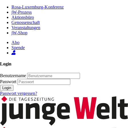
Zum
Rosa-Luxemburg-Konferenz
Inhalt
jW-Prozess
der
Aktionsbüro
Seite
Genossenschaft
Veranstaltungen
jW-Shop
Abo
Spende
Login
Benutzername
Passwort
Login
Passwort vergessen?