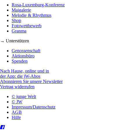
Rosa-Luxemburg-Konferenz
Maigalerie
Melodie & Rhythmus
Shop
Fotowettbewerb
Granma
→ Unterstützen
Genossenschaft
Aktionsbüro
Spenden
Nach Hause, online und in
der App: die jW-Abos
Abonnieren Sie unsere Newsletter
Vertrag widerrufen
© junge Welt
© JW
Impressum/Datenschutz
AGB
Hilfe