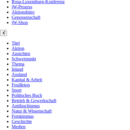
Rosa-Luxemburg-Konferenz
jW-Prozess
Aktionsbüro
Genossenschaft
jW-Shop
Titel
Aktion
Ansichten
Schwerpunkt
Thema
Inland
Ausland
Kapital & Arbeit
Feuilleton
Sport
Politisches Buch
Betrieb & Gewerkschaft
Antifaschismus
Natur & Wissenschaft
Feminismus
Geschichte
Medien