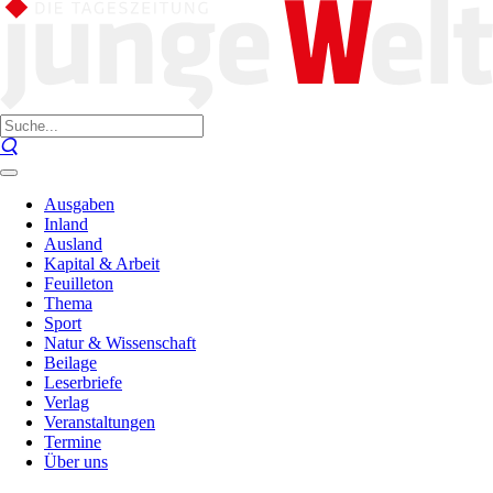
Ausgaben
Inland
Ausland
Kapital & Arbeit
Feuilleton
Thema
Sport
Natur & Wissenschaft
Beilage
Leserbriefe
Verlag
Veranstaltungen
Termine
Über uns