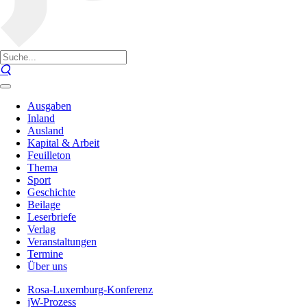
Ausgaben
Inland
Ausland
Kapital & Arbeit
Feuilleton
Thema
Sport
Geschichte
Beilage
Leserbriefe
Verlag
Veranstaltungen
Termine
Über uns
Rosa-Luxemburg-Konferenz
jW-Prozess