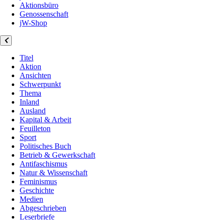
Aktionsbüro
Genossenschaft
jW-Shop
Titel
Aktion
Ansichten
Schwerpunkt
Thema
Inland
Ausland
Kapital & Arbeit
Feuilleton
Sport
Politisches Buch
Betrieb & Gewerkschaft
Antifaschismus
Natur & Wissenschaft
Feminismus
Geschichte
Medien
Abgeschrieben
Leserbriefe