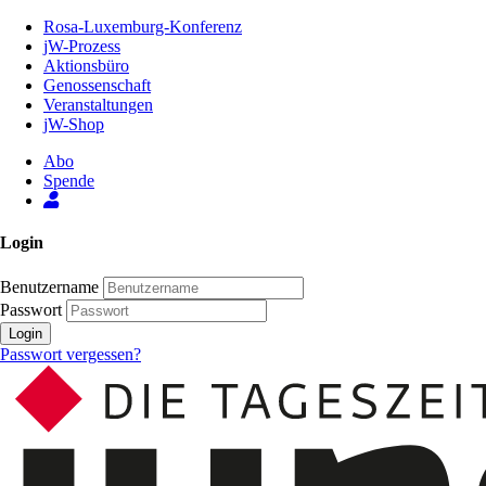
Zum
Rosa-Luxemburg-Konferenz
Inhalt
jW-Prozess
der
Aktionsbüro
Seite
Genossenschaft
Veranstaltungen
jW-Shop
Abo
Spende
Login
Benutzername
Passwort
Login
Passwort vergessen?