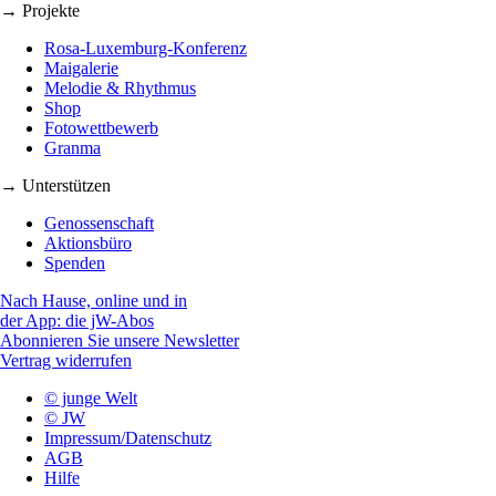
→ Projekte
Rosa-Luxemburg-Konferenz
Maigalerie
Melodie & Rhythmus
Shop
Fotowettbewerb
Granma
→ Unterstützen
Genossenschaft
Aktionsbüro
Spenden
Nach Hause, online und in
der App: die jW-Abos
Abonnieren Sie unsere Newsletter
Vertrag widerrufen
© junge Welt
© JW
Impressum/Datenschutz
AGB
Hilfe