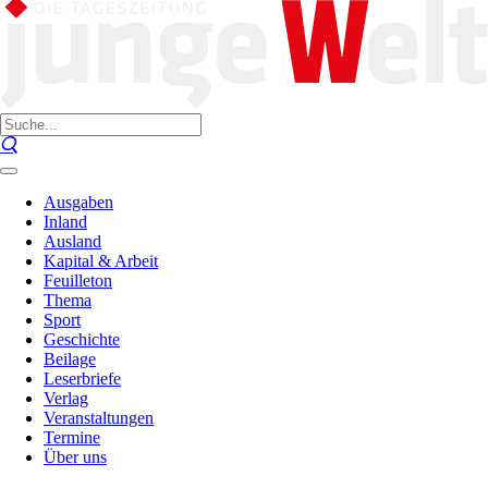
Ausgaben
Inland
Ausland
Kapital & Arbeit
Feuilleton
Thema
Sport
Geschichte
Beilage
Leserbriefe
Verlag
Veranstaltungen
Termine
Über uns