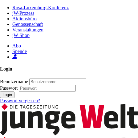
Zum
Rosa-Luxemburg-Konferenz
Inhalt
jW-Prozess
der
Aktionsbüro
Seite
Genossenschaft
Veranstaltungen
jW-Shop
Abo
Spende
Login
Benutzername
Passwort
Login
Passwort vergessen?