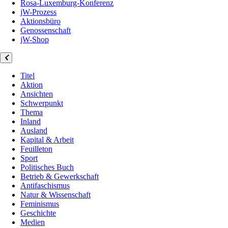
Rosa-Luxemburg-Konferenz
jW-Prozess
Aktionsbüro
Genossenschaft
jW-Shop
Titel
Aktion
Ansichten
Schwerpunkt
Thema
Inland
Ausland
Kapital & Arbeit
Feuilleton
Sport
Politisches Buch
Betrieb & Gewerkschaft
Antifaschismus
Natur & Wissenschaft
Feminismus
Geschichte
Medien