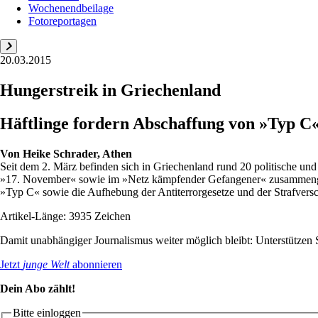
Wochenendbeilage
Fotoreportagen
20.03.2015
Hungerstreik in Griechenland
Häftlinge fordern Abschaffung von »Typ C«
Von
Heike Schrader, Athen
Seit dem 2. März befinden sich in Griechenland rund 20 politische un
»17. November« sowie im »Netz kämpfender Gefangener« zusammengesch
»Typ C« sowie die Aufhebung der Antiterrorgesetze und der Strafversc
Artikel-Länge: 3935 Zeichen
Damit unabhängiger Journalismus weiter möglich bleibt: Unterstütze
Jetzt
junge Welt
abonnieren
Dein Abo zählt!
Bitte einloggen