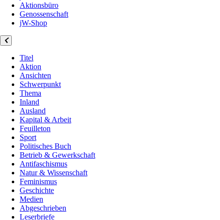
Aktionsbüro
Genossenschaft
jW-Shop
Titel
Aktion
Ansichten
Schwerpunkt
Thema
Inland
Ausland
Kapital & Arbeit
Feuilleton
Sport
Politisches Buch
Betrieb & Gewerkschaft
Antifaschismus
Natur & Wissenschaft
Feminismus
Geschichte
Medien
Abgeschrieben
Leserbriefe