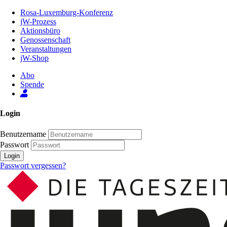
Zum
Rosa-Luxemburg-Konferenz
Inhalt
jW-Prozess
der
Aktionsbüro
Seite
Genossenschaft
Veranstaltungen
jW-Shop
Abo
Spende
Login
Benutzername
Passwort
Login
Passwort vergessen?