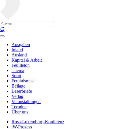
Ausgaben
Inland
Ausland
Kapital & Arbeit
Feuilleton
Thema
Sport
Feminismus
Beilage
Leserbriefe
Verlag
Veranstaltungen
Termine
Über uns
Rosa-Luxemburg-Konferenz
jW-Prozess