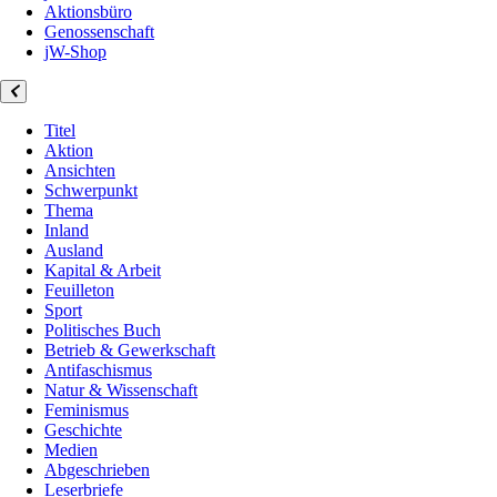
Aktionsbüro
Genossenschaft
jW-Shop
Titel
Aktion
Ansichten
Schwerpunkt
Thema
Inland
Ausland
Kapital & Arbeit
Feuilleton
Sport
Politisches Buch
Betrieb & Gewerkschaft
Antifaschismus
Natur & Wissenschaft
Feminismus
Geschichte
Medien
Abgeschrieben
Leserbriefe