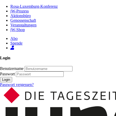
Zum
Rosa-Luxemburg-Konferenz
Inhalt
jW-Prozess
der
Aktionsbüro
Seite
Genossenschaft
Veranstaltungen
jW-Shop
Abo
Spende
Login
Benutzername
Passwort
Login
Passwort vergessen?