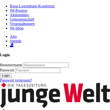
Zum
Rosa-Luxemburg-Konferenz
Inhalt
jW-Prozess
der
Aktionsbüro
Seite
Genossenschaft
Veranstaltungen
jW-Shop
Abo
Spende
Login
Benutzername
Passwort
Login
Passwort vergessen?