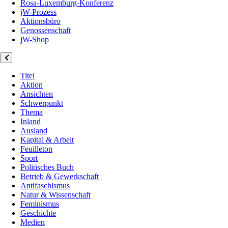
Rosa-Luxemburg-Konferenz
jW-Prozess
Aktionsbüro
Genossenschaft
jW-Shop
Titel
Aktion
Ansichten
Schwerpunkt
Thema
Inland
Ausland
Kapital & Arbeit
Feuilleton
Sport
Politisches Buch
Betrieb & Gewerkschaft
Antifaschismus
Natur & Wissenschaft
Feminismus
Geschichte
Medien