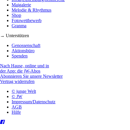
Maigalerie
Melodie & Rhythmus
Shop
Fotowettbewerb
Granma
→ Unterstützen
Genossenschaft
Aktionsbüro
Spenden
Nach Hause, online und in
der App: die jW-Abos
Abonnieren Sie unsere Newsletter
Vertrag widerrufen
© junge Welt
© JW
Impressum/Datenschutz
AGB
Hilfe