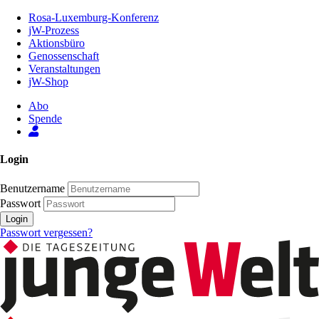
Zum
Rosa-Luxemburg-Konferenz
Inhalt
jW-Prozess
der
Aktionsbüro
Seite
Genossenschaft
Veranstaltungen
jW-Shop
Abo
Spende
Login
Benutzername
Passwort
Login
Passwort vergessen?