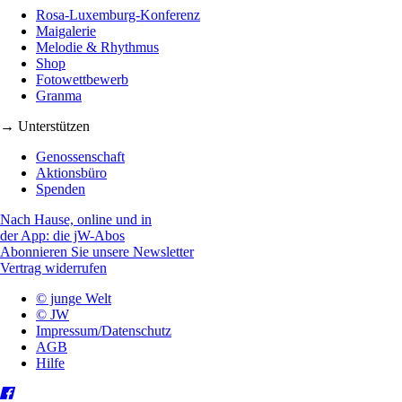
Rosa-Luxemburg-Konferenz
Maigalerie
Melodie & Rhythmus
Shop
Fotowettbewerb
Granma
→ Unterstützen
Genossenschaft
Aktionsbüro
Spenden
Nach Hause, online und in
der App: die jW-Abos
Abonnieren Sie unsere Newsletter
Vertrag widerrufen
© junge Welt
© JW
Impressum/Datenschutz
AGB
Hilfe