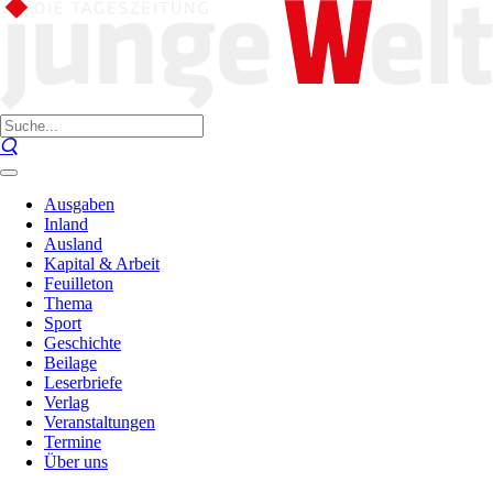
Ausgaben
Inland
Ausland
Kapital & Arbeit
Feuilleton
Thema
Sport
Geschichte
Beilage
Leserbriefe
Verlag
Veranstaltungen
Termine
Über uns