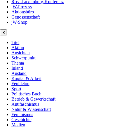
Rosa-Luxemburg-Konferenz
jW-Prozess
Aktionsbüro
Genossenschaft
jW-Shop
Titel
Aktion
Ansichten
Schwerpunkt
Thema
Inland
Ausland
Kapital & Arbeit
Feuilleton
Sport
Politisches Buch
Betrieb & Gewerkschaft
Antifaschismus
Natur & Wissenschaft
Feminismus
Geschichte
Medien