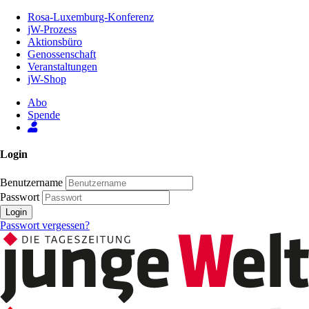
Zum
Rosa-Luxemburg-Konferenz
Inhalt
jW-Prozess
der
Aktionsbüro
Seite
Genossenschaft
Veranstaltungen
jW-Shop
Abo
Spende
Login
Benutzername
Passwort
Login
Passwort vergessen?