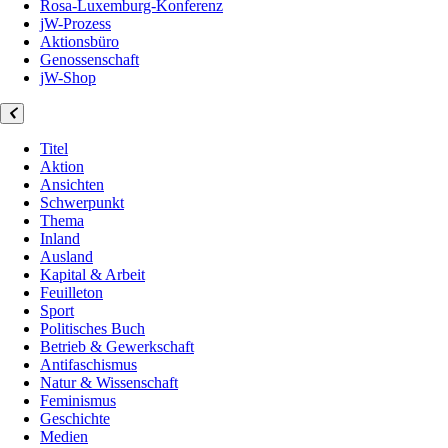
Rosa-Luxemburg-Konferenz
jW-Prozess
Aktionsbüro
Genossenschaft
jW-Shop
Titel
Aktion
Ansichten
Schwerpunkt
Thema
Inland
Ausland
Kapital & Arbeit
Feuilleton
Sport
Politisches Buch
Betrieb & Gewerkschaft
Antifaschismus
Natur & Wissenschaft
Feminismus
Geschichte
Medien