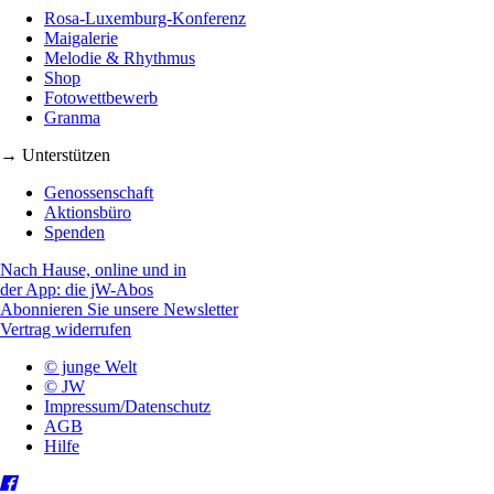
Rosa-Luxemburg-Konferenz
Maigalerie
Melodie & Rhythmus
Shop
Fotowettbewerb
Granma
→ Unterstützen
Genossenschaft
Aktionsbüro
Spenden
Nach Hause, online und in
der App: die jW-Abos
Abonnieren Sie unsere Newsletter
Vertrag widerrufen
© junge Welt
© JW
Impressum/Datenschutz
AGB
Hilfe