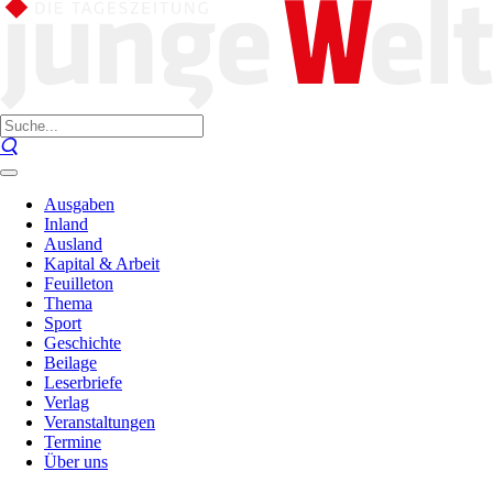
Ausgaben
Inland
Ausland
Kapital & Arbeit
Feuilleton
Thema
Sport
Geschichte
Beilage
Leserbriefe
Verlag
Veranstaltungen
Termine
Über uns