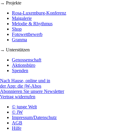
→ Projekte
Rosa-Luxemburg-Konferenz
Maigalerie
Melodie & Rhythmus
Shop
Fotowettbewerb
Granma
→ Unterstützen
Genossenschaft
Aktionsbüro
Spenden
Nach Hause, online und in
der App: die jW-Abos
Abonnieren Sie unsere Newsletter
Vertrag widerrufen
© junge Welt
© JW
Impressum/Datenschutz
AGB
Hilfe