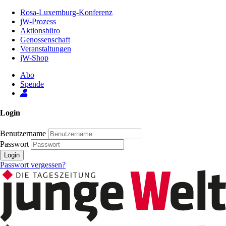
Zum
Rosa-Luxemburg-Konferenz
Inhalt
jW-Prozess
der
Aktionsbüro
Seite
Genossenschaft
Veranstaltungen
jW-Shop
Abo
Spende
Login
Benutzername
Passwort
Login
Passwort vergessen?