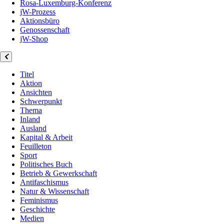
Rosa-Luxemburg-Konferenz
jW-Prozess
Aktionsbüro
Genossenschaft
jW-Shop
Titel
Aktion
Ansichten
Schwerpunkt
Thema
Inland
Ausland
Kapital & Arbeit
Feuilleton
Sport
Politisches Buch
Betrieb & Gewerkschaft
Antifaschismus
Natur & Wissenschaft
Feminismus
Geschichte
Medien