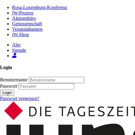
Zum
Rosa-Luxemburg-Konferenz
Inhalt
jW-Prozess
der
Aktionsbüro
Seite
Genossenschaft
Veranstaltungen
jW-Shop
Abo
Spende
Login
Benutzername
Passwort
Login
Passwort vergessen?