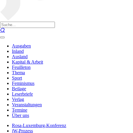
Ausgaben
Inland
Ausland
Kapital & Arbeit
Feuilleton
Thema
Sport
Feminismus
Beilage
Leserbriefe
Verlag
Veranstaltungen
Termine
Über uns
Rosa-Luxemburg-Konferenz
jW-Prozess