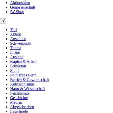
Aktionsbüro
Genossenschaft
jW-Shop
Titel
Aktion
Ansichten
Schwerpunkt
Thema
Inland
Ausland
Kapital & Arbeit
Feuilleton
Sport
Politisches Buch
Betrieb & Gewerkschaft
Antifaschismus
Natur & Wissenschaft
Feminismus
Geschichte
Medien
Abgeschrieben
Leserbriefe