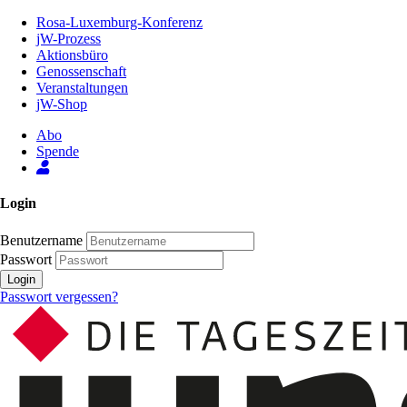
Zum
Rosa-Luxemburg-Konferenz
Inhalt
jW-Prozess
der
Aktionsbüro
Seite
Genossenschaft
Veranstaltungen
jW-Shop
Abo
Spende
Login
Benutzername
Passwort
Login
Passwort vergessen?