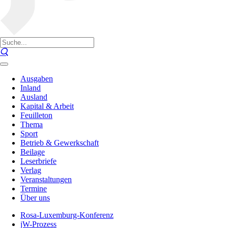
Ausgaben
Inland
Ausland
Kapital & Arbeit
Feuilleton
Thema
Sport
Betrieb & Gewerkschaft
Beilage
Leserbriefe
Verlag
Veranstaltungen
Termine
Über uns
Rosa-Luxemburg-Konferenz
jW-Prozess