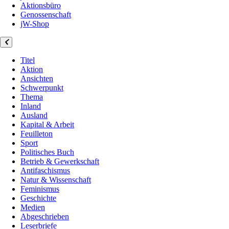
Aktionsbüro
Genossenschaft
jW-Shop
Titel
Aktion
Ansichten
Schwerpunkt
Thema
Inland
Ausland
Kapital & Arbeit
Feuilleton
Sport
Politisches Buch
Betrieb & Gewerkschaft
Antifaschismus
Natur & Wissenschaft
Feminismus
Geschichte
Medien
Abgeschrieben
Leserbriefe