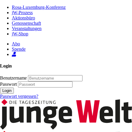
Zum
Rosa-Luxemburg-Konferenz
Inhalt
jW-Prozess
der
Aktionsbüro
Seite
Genossenschaft
Veranstaltungen
jW-Shop
Abo
Spende
Login
Benutzername
Passwort
Login
Passwort vergessen?