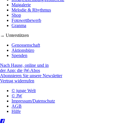
Maigalerie
Melodie & Rhythmus
Shop
Fotowettbewerb
Granma
→ Unterstützen
Genossenschaft
Aktionsbüro
Spenden
Nach Hause, online und in
der App: die jW-Abos
Abonnieren Sie unsere Newsletter
Vertrag widerrufen
© junge Welt
© JW
Impressum/Datenschutz
AGB
Hilfe