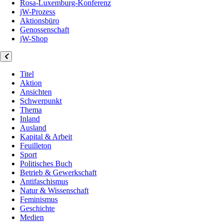
Rosa-Luxemburg-Konferenz
jW-Prozess
Aktionsbüro
Genossenschaft
jW-Shop
Titel
Aktion
Ansichten
Schwerpunkt
Thema
Inland
Ausland
Kapital & Arbeit
Feuilleton
Sport
Politisches Buch
Betrieb & Gewerkschaft
Antifaschismus
Natur & Wissenschaft
Feminismus
Geschichte
Medien