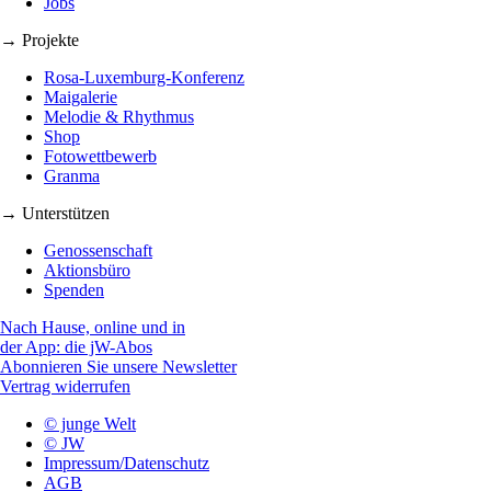
Jobs
→ Projekte
Rosa-Luxemburg-Konferenz
Maigalerie
Melodie & Rhythmus
Shop
Fotowettbewerb
Granma
→ Unterstützen
Genossenschaft
Aktionsbüro
Spenden
Nach Hause, online und in
der App: die jW-Abos
Abonnieren Sie unsere Newsletter
Vertrag widerrufen
© junge Welt
© JW
Impressum/Datenschutz
AGB