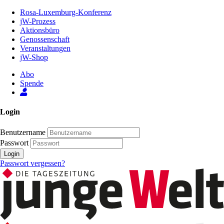
Zum
Rosa-Luxemburg-Konferenz
Inhalt
jW-Prozess
der
Aktionsbüro
Seite
Genossenschaft
Veranstaltungen
jW-Shop
Abo
Spende
Login
Benutzername
Passwort
Login
Passwort vergessen?