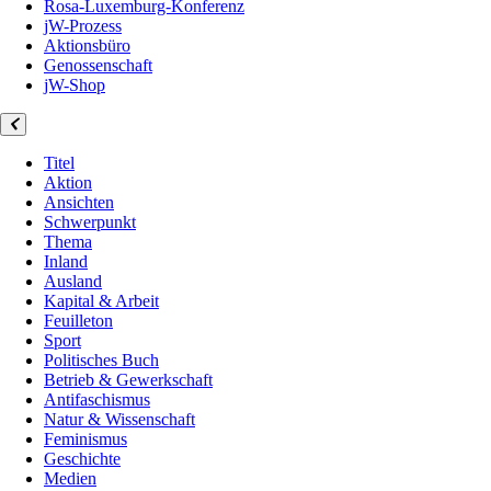
Rosa-Luxemburg-Konferenz
jW-Prozess
Aktionsbüro
Genossenschaft
jW-Shop
Titel
Aktion
Ansichten
Schwerpunkt
Thema
Inland
Ausland
Kapital & Arbeit
Feuilleton
Sport
Politisches Buch
Betrieb & Gewerkschaft
Antifaschismus
Natur & Wissenschaft
Feminismus
Geschichte
Medien