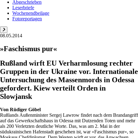
Abgeschrieben
Leserbriefe
Wochenendbeilage
Fotoreportagen
08.05.2014
»Faschismus pur«
Rußland wirft EU Verharmlosung rechter
Gruppen in der Ukraine vor. Internationale
Untersuchung des Massenmords in Odessa
gefordert. Kiew verteilt Orden in
Slowjansk
Von
Rüdiger Göbel
Rußlands Außenminister Sergej Lawrow findet nach dem Brandangriff
auf das Gewerkschaftshaus in Odessa mit Dutzenden Toten und mehr
als 200 Verletzten deutliche Worte. Das, was am 2. Mai in der
südukrainischen Hafenstadt geschehen ist, war »Faschismus pur«, so
Moskaus Chefdiplomat. Dem Westen wirft er vor, das Anwachsen