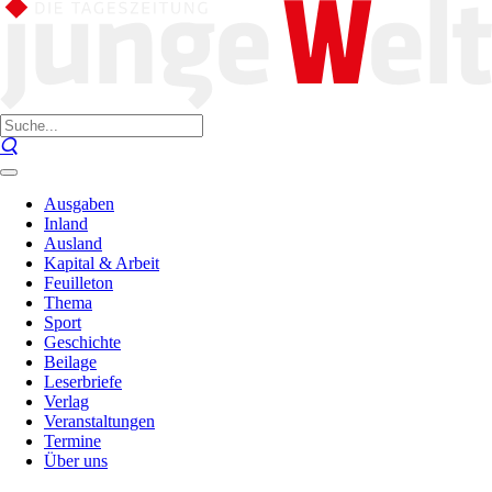
Ausgaben
Inland
Ausland
Kapital & Arbeit
Feuilleton
Thema
Sport
Geschichte
Beilage
Leserbriefe
Verlag
Veranstaltungen
Termine
Über uns