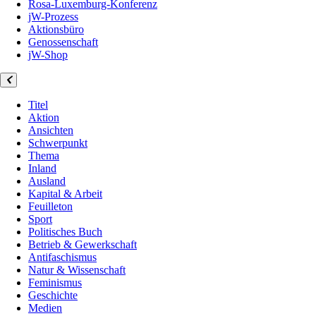
Rosa-Luxemburg-Konferenz
jW-Prozess
Aktionsbüro
Genossenschaft
jW-Shop
Titel
Aktion
Ansichten
Schwerpunkt
Thema
Inland
Ausland
Kapital & Arbeit
Feuilleton
Sport
Politisches Buch
Betrieb & Gewerkschaft
Antifaschismus
Natur & Wissenschaft
Feminismus
Geschichte
Medien