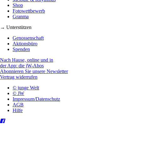
Shop
Fotowettbewerb
Granma
→ Unterstützen
Genossenschaft
Aktionsbüro
Spenden
Nach Hause, online und in
der App: die jW-Abos
Abonnieren Sie unsere Newsletter
Vertrag widerrufen
© junge Welt
© JW
Impressum/Datenschutz
AGB
Hilfe