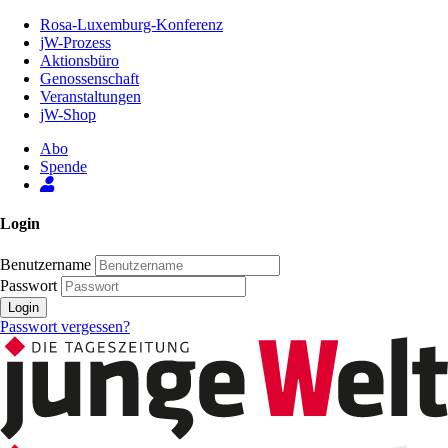
Zum
Rosa-Luxemburg-Konferenz
Inhalt
jW-Prozess
der
Aktionsbüro
Seite
Genossenschaft
Veranstaltungen
jW-Shop
Abo
Spende
Login
Benutzername
Passwort
Login
Passwort vergessen?