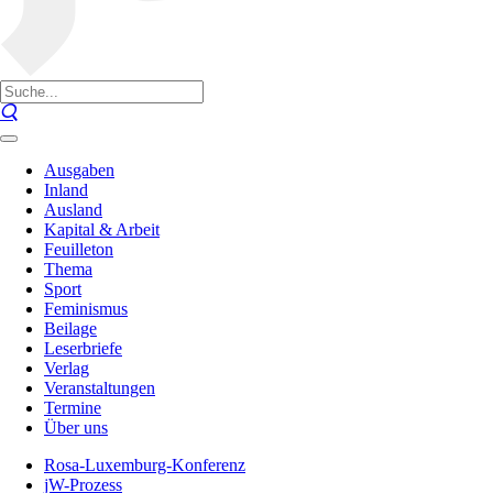
Ausgaben
Inland
Ausland
Kapital & Arbeit
Feuilleton
Thema
Sport
Feminismus
Beilage
Leserbriefe
Verlag
Veranstaltungen
Termine
Über uns
Rosa-Luxemburg-Konferenz
jW-Prozess