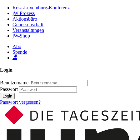
Zum
Rosa-Luxemburg-Konferenz
Inhalt
jW-Prozess
der
Aktionsbüro
Seite
Genossenschaft
Veranstaltungen
jW-Shop
Abo
Spende
Login
Benutzername
Passwort
Login
Passwort vergessen?