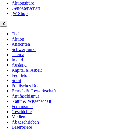
Aktionsbüro
Genossenschaft
jW-Shop
Titel
Aktion
Ansichten
Schwerpunkt
Thema
Inland
Ausland
Kapital & Arbeit
Feuilleton
Sport
Politisches Buch
Betrieb & Gewerkschaft
Antifaschismus
Natur & Wissenschaft
Feminismus
Geschichte
Medien
Abgeschrieben
Leserbriefe