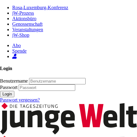
Zum
Rosa-Luxemburg-Konferenz
Inhalt
jW-Prozess
der
Aktionsbüro
Seite
Genossenschaft
Veranstaltungen
jW-Shop
Abo
Spende
Login
Benutzername
Passwort
Login
Passwort vergessen?