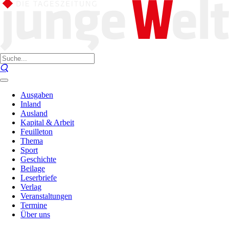
Ausgaben
Inland
Ausland
Kapital & Arbeit
Feuilleton
Thema
Sport
Geschichte
Beilage
Leserbriefe
Verlag
Veranstaltungen
Termine
Über uns