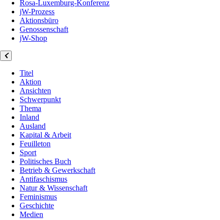
Rosa-Luxemburg-Konferenz
jW-Prozess
Aktionsbüro
Genossenschaft
jW-Shop
Titel
Aktion
Ansichten
Schwerpunkt
Thema
Inland
Ausland
Kapital & Arbeit
Feuilleton
Sport
Politisches Buch
Betrieb & Gewerkschaft
Antifaschismus
Natur & Wissenschaft
Feminismus
Geschichte
Medien