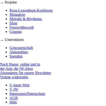
→ Projekte
Rosa-Luxemburg-Konferenz
Maigalerie
Melodie & Rhythmus
Shop
Fotowettbewerb
Granma
→ Unterstützen
Genossenschaft
Aktionsbüro
Spenden
Nach Hause, online und in
der App: die jW-Abos
Abonnieren Sie unsere Newsletter
Vertrag widerrufen
© junge Welt
© JW
Impressum/Datenschutz
AGB
Hilfe