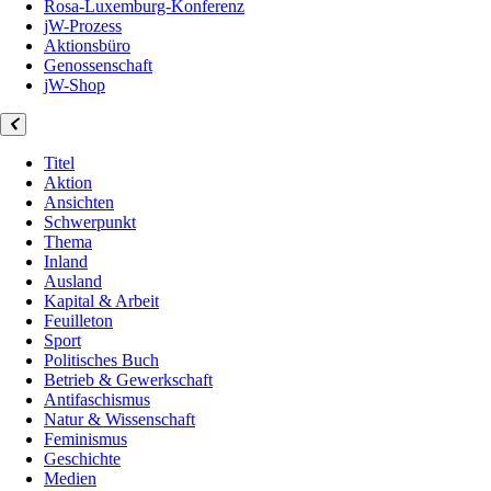
Rosa-Luxemburg-Konferenz
jW-Prozess
Aktionsbüro
Genossenschaft
jW-Shop
Titel
Aktion
Ansichten
Schwerpunkt
Thema
Inland
Ausland
Kapital & Arbeit
Feuilleton
Sport
Politisches Buch
Betrieb & Gewerkschaft
Antifaschismus
Natur & Wissenschaft
Feminismus
Geschichte
Medien