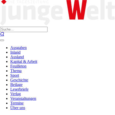
Ausgaben
Inland
Ausland
Kapital & Arbeit
Feuilleton
Thema
Sport
Geschichte
Beilage
Leserbriefe
Verlag
Veranstaltungen
Termine
Über uns