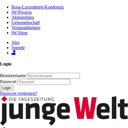
Zum
Rosa-Luxemburg-Konferenz
Inhalt
jW-Prozess
der
Aktionsbüro
Seite
Genossenschaft
Veranstaltungen
jW-Shop
Abo
Spende
Login
Benutzername
Passwort
Login
Passwort vergessen?