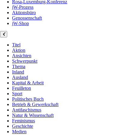
Rosa-Luxemburg-Konferenz
jW-Prozess
Aktionsbüro
Genossenschaft
jW-Shop
Titel
Aktion
Ansichten
Schwerpunkt
Thema
Inland
Ausland
Kapital & Arbeit
Feuilleton
Sport
Politisches Buch
Betrieb & Gewerkschaft
Antifaschismus
Natur & Wissenschaft
Feminismus
Geschichte
Medien