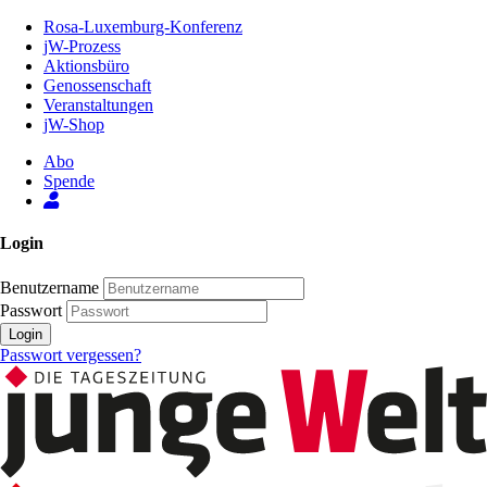
Zum
Rosa-Luxemburg-Konferenz
Inhalt
jW-Prozess
der
Aktionsbüro
Seite
Genossenschaft
Veranstaltungen
jW-Shop
Abo
Spende
Login
Benutzername
Passwort
Login
Passwort vergessen?