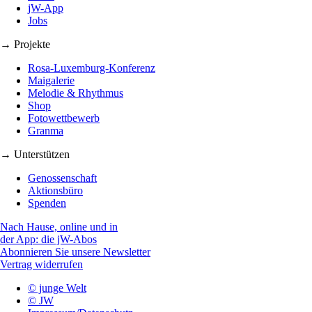
jW-App
Jobs
→ Projekte
Rosa-Luxemburg-Konferenz
Maigalerie
Melodie & Rhythmus
Shop
Fotowettbewerb
Granma
→ Unterstützen
Genossenschaft
Aktionsbüro
Spenden
Nach Hause, online und in
der App: die jW-Abos
Abonnieren Sie unsere Newsletter
Vertrag widerrufen
© junge Welt
© JW