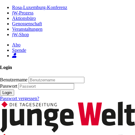
Zum
Rosa-Luxemburg-Konferenz
Inhalt
jW-Prozess
der
Aktionsbüro
Seite
Genossenschaft
Veranstaltungen
jW-Shop
Abo
Spende
Login
Benutzername
Passwort
Login
Passwort vergessen?