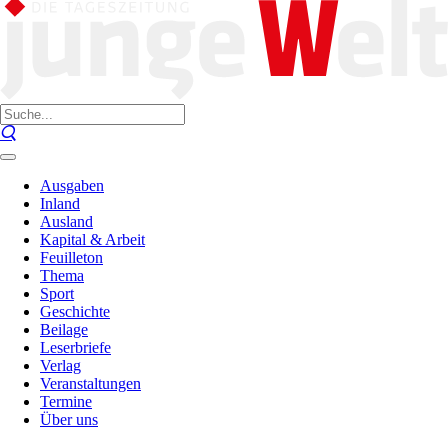
Ausgaben
Inland
Ausland
Kapital & Arbeit
Feuilleton
Thema
Sport
Geschichte
Beilage
Leserbriefe
Verlag
Veranstaltungen
Termine
Über uns