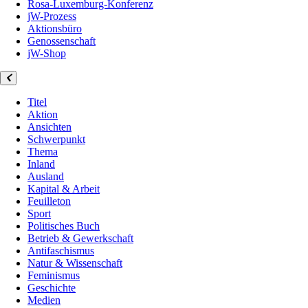
Rosa-Luxemburg-Konferenz
jW-Prozess
Aktionsbüro
Genossenschaft
jW-Shop
Titel
Aktion
Ansichten
Schwerpunkt
Thema
Inland
Ausland
Kapital & Arbeit
Feuilleton
Sport
Politisches Buch
Betrieb & Gewerkschaft
Antifaschismus
Natur & Wissenschaft
Feminismus
Geschichte
Medien