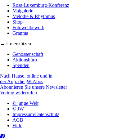
Rosa-Luxemburg-Konferenz
Maigalerie
Melodie & Rhythmus
Shop
Fotowettbewerb
Granma
→ Unterstützen
Genossenschaft
Aktionsbüro
Spenden
Nach Hause, online und in
der App: die jW-Abos
Abonnieren Sie unsere Newsletter
Vertrag widerrufen
© junge Welt
© JW
Impressum/Datenschutz
AGB
Hilfe