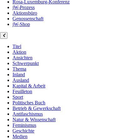
Rosa-Luxemburg-Konferenz
jW-Prozess
Aktionsbüro
Genossenschaft
jW-Shop
Titel
Aktion
Ansichten
Schwerpunkt
Thema
Inland
Ausland
Kapital & Arbeit
Feuilleton
Sport
Politisches Buch
Betrieb & Gewerkschaft
Antifaschismus
Natur & Wissenschaft
Feminismus
Geschichte
Medien