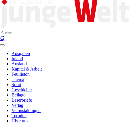
Ausgaben
Inland
Ausland
Kapital & Arbeit
Feuilleton
Thema
Sport
Geschichte
Beilage
Leserbriefe
Verlag
Veranstaltungen
Termine
Über uns