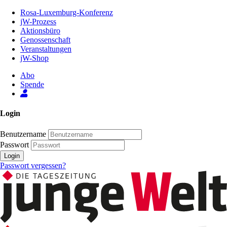
Zum
Rosa-Luxemburg-Konferenz
Inhalt
jW-Prozess
der
Aktionsbüro
Seite
Genossenschaft
Veranstaltungen
jW-Shop
Abo
Spende
Login
Benutzername
Passwort
Login
Passwort vergessen?