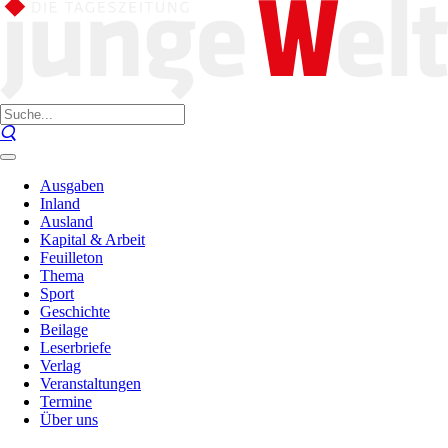
Ausgaben
Inland
Ausland
Kapital & Arbeit
Feuilleton
Thema
Sport
Geschichte
Beilage
Leserbriefe
Verlag
Veranstaltungen
Termine
Über uns