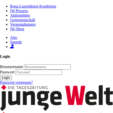
Zum
Rosa-Luxemburg-Konferenz
Inhalt
jW-Prozess
der
Aktionsbüro
Seite
Genossenschaft
Veranstaltungen
jW-Shop
Abo
Spende
Login
Benutzername
Passwort
Login
Passwort vergessen?