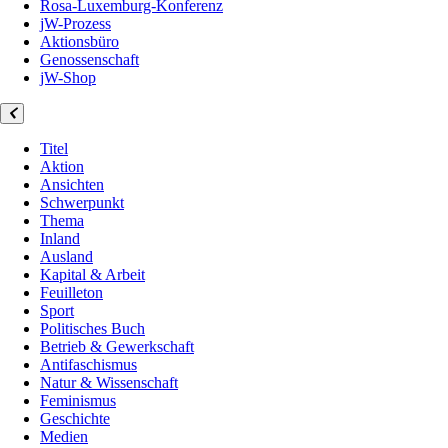
Rosa-Luxemburg-Konferenz
jW-Prozess
Aktionsbüro
Genossenschaft
jW-Shop
Titel
Aktion
Ansichten
Schwerpunkt
Thema
Inland
Ausland
Kapital & Arbeit
Feuilleton
Sport
Politisches Buch
Betrieb & Gewerkschaft
Antifaschismus
Natur & Wissenschaft
Feminismus
Geschichte
Medien