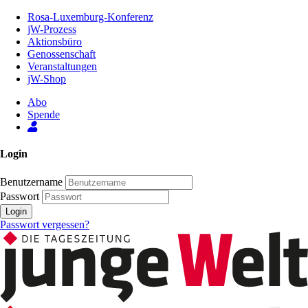
Zum
Rosa-Luxemburg-Konferenz
Inhalt
jW-Prozess
der
Aktionsbüro
Seite
Genossenschaft
Veranstaltungen
jW-Shop
Abo
Spende
Login
Benutzername
Passwort
Login
Passwort vergessen?