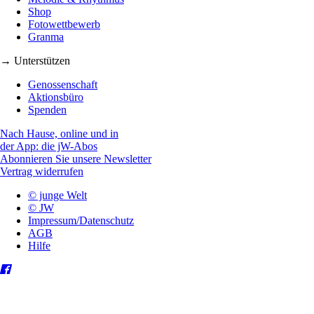
Shop
Fotowettbewerb
Granma
→ Unterstützen
Genossenschaft
Aktionsbüro
Spenden
Nach Hause, online und in
der App: die jW-Abos
Abonnieren Sie unsere Newsletter
Vertrag widerrufen
© junge Welt
© JW
Impressum/Datenschutz
AGB
Hilfe