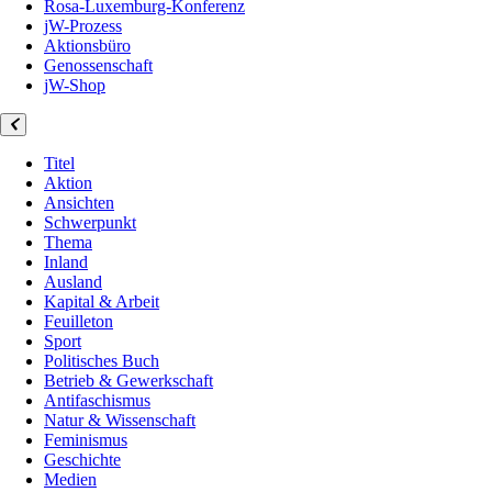
Rosa-Luxemburg-Konferenz
jW-Prozess
Aktionsbüro
Genossenschaft
jW-Shop
Titel
Aktion
Ansichten
Schwerpunkt
Thema
Inland
Ausland
Kapital & Arbeit
Feuilleton
Sport
Politisches Buch
Betrieb & Gewerkschaft
Antifaschismus
Natur & Wissenschaft
Feminismus
Geschichte
Medien