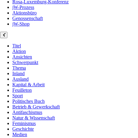
Rosa-Luxemburg-Konferenz
jW-Prozess
Aktionsbüro
Genossenschaft
jW-Shop
Titel
Aktion
Ansichten
Schwerpunkt
Thema
Inland
Ausland
Kapital & Arbeit
Feuilleton
Sport
Politisches Buch
Betrieb & Gewerkschaft
Antifaschismus
Natur & Wissenschaft
Feminismus
Geschichte
Medien