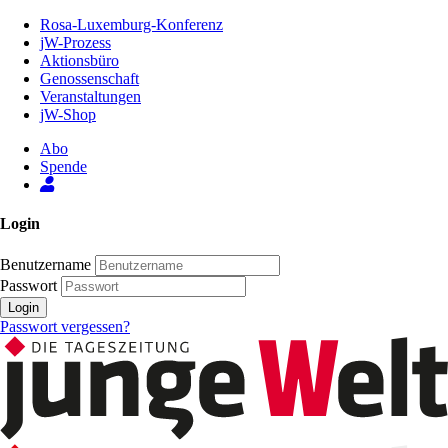
Zum
Rosa-Luxemburg-Konferenz
Inhalt
jW-Prozess
der
Aktionsbüro
Seite
Genossenschaft
Veranstaltungen
jW-Shop
Abo
Spende
Login
Benutzername
Passwort
Login
Passwort vergessen?