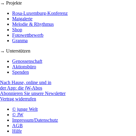
→ Projekte
Rosa-Luxemburg-Konferenz
Maigalerie
Melodie & Rhythmus
Shop
Fotowettbewerb
Granma
→ Unterstützen
Genossenschaft
Aktionsbüro
Spenden
Nach Hause, online und in
der App: die jW-Abos
Abonnieren Sie unsere Newsletter
Vertrag widerrufen
© junge Welt
© JW
Impressum/Datenschutz
AGB
Hilfe