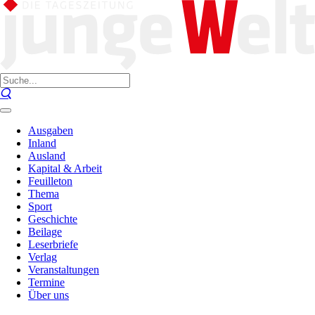
Ausgaben
Inland
Ausland
Kapital & Arbeit
Feuilleton
Thema
Sport
Geschichte
Beilage
Leserbriefe
Verlag
Veranstaltungen
Termine
Über uns