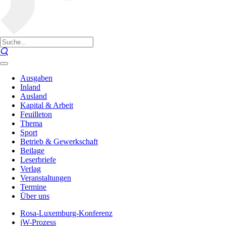
Ausgaben
Inland
Ausland
Kapital & Arbeit
Feuilleton
Thema
Sport
Betrieb & Gewerkschaft
Beilage
Leserbriefe
Verlag
Veranstaltungen
Termine
Über uns
Rosa-Luxemburg-Konferenz
jW-Prozess