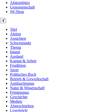
Aktionsbüro
Genossenschaft
jW-Shop
Titel
Aktion
Ansichten
Schwerpunkt
Thema
Inland
Ausland
Kapital & Arbeit
Feuilleton
Sport
Politisches Buch
Betrieb & Gewerkschaft
Antifaschismus
Natur & Wissenschaft
Feminismus
Geschichte
Medien
Abgeschrieben
Leserbriefe