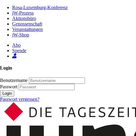
Zum
Rosa-Luxemburg-Konferenz
Inhalt
jW-Prozess
der
Aktionsbüro
Seite
Genossenschaft
Veranstaltungen
jW-Shop
Abo
Spende
Login
Benutzername
Passwort
Login
Passwort vergessen?