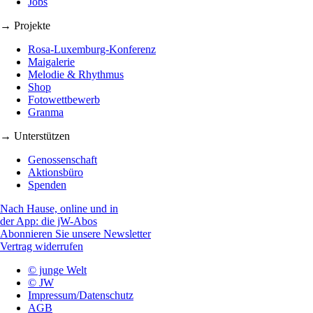
Jobs
→ Projekte
Rosa-Luxemburg-Konferenz
Maigalerie
Melodie & Rhythmus
Shop
Fotowettbewerb
Granma
→ Unterstützen
Genossenschaft
Aktionsbüro
Spenden
Nach Hause, online und in
der App: die jW-Abos
Abonnieren Sie unsere Newsletter
Vertrag widerrufen
© junge Welt
© JW
Impressum/Datenschutz
AGB