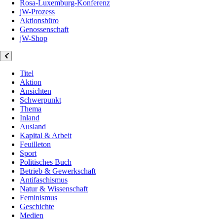
Rosa-Luxemburg-Konferenz
jW-Prozess
Aktionsbüro
Genossenschaft
jW-Shop
Titel
Aktion
Ansichten
Schwerpunkt
Thema
Inland
Ausland
Kapital & Arbeit
Feuilleton
Sport
Politisches Buch
Betrieb & Gewerkschaft
Antifaschismus
Natur & Wissenschaft
Feminismus
Geschichte
Medien