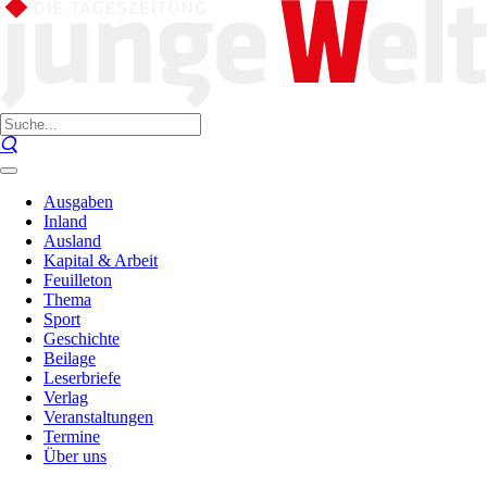
Ausgaben
Inland
Ausland
Kapital & Arbeit
Feuilleton
Thema
Sport
Geschichte
Beilage
Leserbriefe
Verlag
Veranstaltungen
Termine
Über uns