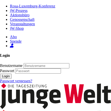
Zum
Rosa-Luxemburg-Konferenz
Inhalt
jW-Prozess
der
Aktionsbüro
Seite
Genossenschaft
Veranstaltungen
jW-Shop
Abo
Spende
Login
Benutzername
Passwort
Login
Passwort vergessen?